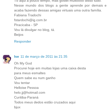
Tô aqui a pouco tempo, mas gostei muitoooo disso tudo.
Nesse mundo dos blogs a gente aprende por demais e
acaba fazendo dessas amigas virtuais uma outra família.
Fabiana Tradochi
fstardochi@ig.com.br
Piracicaba - SP
Vou lá divulgar no blog, tá.
Beijos
Responder
Ise
11 de março de 2011 às 21:35
Oh My God
Procurei hoje em muitas lojas uma caixa desta
para meus esmaltes
Quem sabe eu num ganho
Vou tentar
Helloise Pessoa
helo.jj@hotmail.com
Curitiba-Paraná
Todos meus dedos estão cruzados aqui
bjux