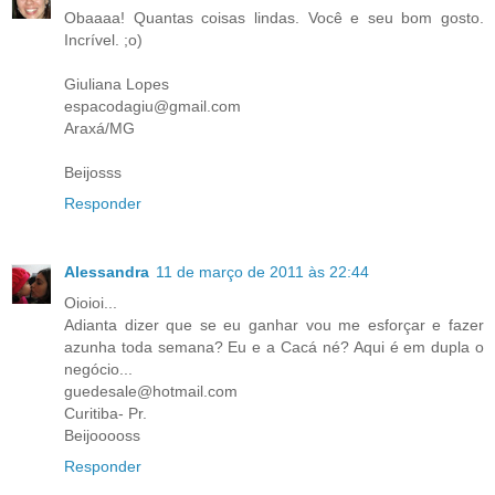
Obaaaa! Quantas coisas lindas. Você e seu bom gosto.
Incrível. ;o)
Giuliana Lopes
espacodagiu@gmail.com
Araxá/MG
Beijosss
Responder
Alessandra
11 de março de 2011 às 22:44
Oioioi...
Adianta dizer que se eu ganhar vou me esforçar e fazer
azunha toda semana? Eu e a Cacá né? Aqui é em dupla o
negócio...
guedesale@hotmail.com
Curitiba- Pr.
Beijooooss
Responder