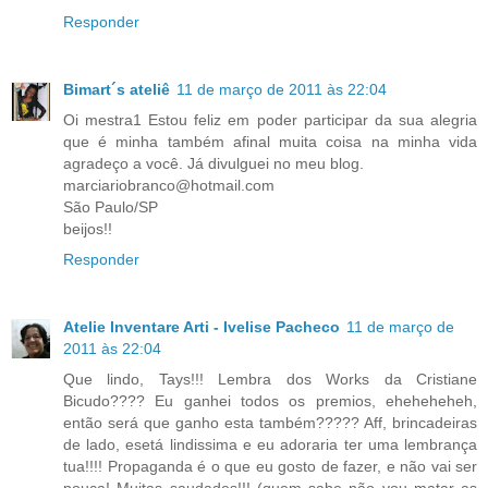
Responder
Bimart´s ateliê
11 de março de 2011 às 22:04
Oi mestra1 Estou feliz em poder participar da sua alegria
que é minha também afinal muita coisa na minha vida
agradeço a você. Já divulguei no meu blog.
marciariobranco@hotmail.com
São Paulo/SP
beijos!!
Responder
Atelie Inventare Arti - Ivelise Pacheco
11 de março de
2011 às 22:04
Que lindo, Tays!!! Lembra dos Works da Cristiane
Bicudo???? Eu ganhei todos os premios, eheheheheh,
então será que ganho esta também????? Aff, brincadeiras
de lado, esetá lindissima e eu adoraria ter uma lembrança
tua!!!! Propaganda é o que eu gosto de fazer, e não vai ser
pouca! Muitas saudades!!! (quem sabe não vou matar as