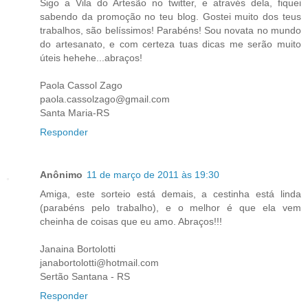
Sigo a Vila do Artesão no twitter, e através dela, fiquei
sabendo da promoção no teu blog. Gostei muito dos teus
trabalhos, são belíssimos! Parabéns! Sou novata no mundo
do artesanato, e com certeza tuas dicas me serão muito
úteis hehehe...abraços!
Paola Cassol Zago
paola.cassolzago@gmail.com
Santa Maria-RS
Responder
Anônimo
11 de março de 2011 às 19:30
Amiga, este sorteio está demais, a cestinha está linda
(parabéns pelo trabalho), e o melhor é que ela vem
cheinha de coisas que eu amo. Abraços!!!
Janaina Bortolotti
janabortolotti@hotmail.com
Sertão Santana - RS
Responder