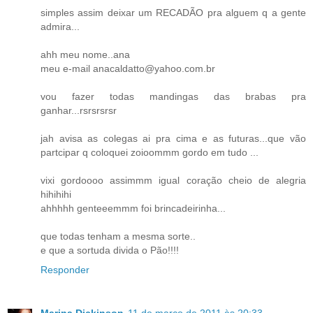
simples assim deixar um RECADÃO pra alguem q a gente
admira...
ahh meu nome..ana
meu e-mail anacaldatto@yahoo.com.br
vou fazer todas mandingas das brabas pra
ganhar...rsrsrsrsr
jah avisa as colegas ai pra cima e as futuras...que vão
partcipar q coloquei zoioommm gordo em tudo ...
vixi gordoooo assimmm igual coração cheio de alegria
hihihihi
ahhhhh genteeemmm foi brincadeirinha...
que todas tenham a mesma sorte..
e que a sortuda divida o Pão!!!!
Responder
Marina Dickinson
11 de março de 2011 às 20:33