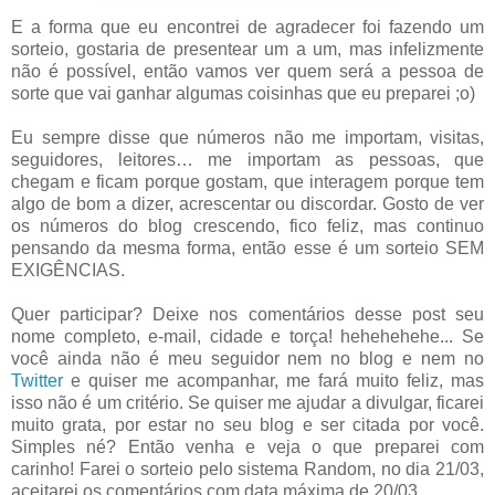
E a forma que eu encontrei de agradecer foi fazendo um
sorteio, gostaria de presentear um a um, mas infelizmente
não é possível, então vamos ver quem será a pessoa de
sorte que vai ganhar algumas coisinhas que eu preparei ;o)
Eu sempre disse que números não me importam, visitas,
seguidores, leitores… me importam as pessoas, que
chegam e ficam porque gostam, que interagem porque tem
algo de bom a dizer, acrescentar ou discordar. Gosto de ver
os números do blog crescendo, fico feliz, mas continuo
pensando da mesma forma, então esse é um sorteio SEM
EXIGÊNCIAS.
Quer participar? Deixe nos comentários desse post seu
nome completo, e-mail, cidade e torça! hehehehehe... Se
você ainda não é meu seguidor nem no blog e nem no
Twitter
e quiser me acompanhar, me fará muito feliz, mas
isso não é um critério. Se quiser me ajudar a divulgar, ficarei
muito grata, por estar no seu blog e ser citada por você.
Simples né? Então venha e veja o que preparei com
carinho! Farei o sorteio pelo sistema Random, no dia 21/03,
aceitarei os comentários com data máxima de 20/03.