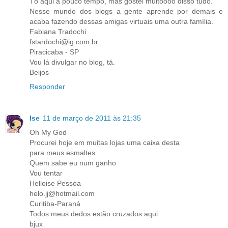
Tô aqui a pouco tempo, mas gostei muitoooo disso tudo.
Nesse mundo dos blogs a gente aprende por demais e
acaba fazendo dessas amigas virtuais uma outra família.
Fabiana Tradochi
fstardochi@ig.com.br
Piracicaba - SP
Vou lá divulgar no blog, tá.
Beijos
Responder
Ise
11 de março de 2011 às 21:35
Oh My God
Procurei hoje em muitas lojas uma caixa desta
para meus esmaltes
Quem sabe eu num ganho
Vou tentar
Helloise Pessoa
helo.jj@hotmail.com
Curitiba-Paraná
Todos meus dedos estão cruzados aqui
bjux