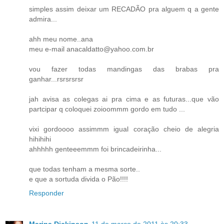
simples assim deixar um RECADÃO pra alguem q a gente
admira...
ahh meu nome..ana
meu e-mail anacaldatto@yahoo.com.br
vou fazer todas mandingas das brabas pra
ganhar...rsrsrsrsr
jah avisa as colegas ai pra cima e as futuras...que vão
partcipar q coloquei zoioommm gordo em tudo ...
vixi gordoooo assimmm igual coração cheio de alegria
hihihihi
ahhhhh genteeemmm foi brincadeirinha...
que todas tenham a mesma sorte..
e que a sortuda divida o Pão!!!!
Responder
Marina Dickinson
11 de março de 2011 às 20:33