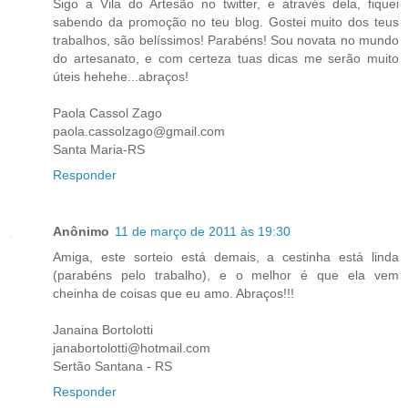
Sigo a Vila do Artesão no twitter, e através dela, fiquei
sabendo da promoção no teu blog. Gostei muito dos teus
trabalhos, são belíssimos! Parabéns! Sou novata no mundo
do artesanato, e com certeza tuas dicas me serão muito
úteis hehehe...abraços!
Paola Cassol Zago
paola.cassolzago@gmail.com
Santa Maria-RS
Responder
Anônimo
11 de março de 2011 às 19:30
Amiga, este sorteio está demais, a cestinha está linda
(parabéns pelo trabalho), e o melhor é que ela vem
cheinha de coisas que eu amo. Abraços!!!
Janaina Bortolotti
janabortolotti@hotmail.com
Sertão Santana - RS
Responder