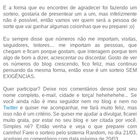
E a forma que eu encontrei de agradecer foi fazendo um
sorteio, gostaria de presentear um a um, mas infelizmente
não é possível, então vamos ver quem será a pessoa de
sorte que vai ganhar algumas coisinhas que eu preparei ;o)
Eu sempre disse que números não me importam, visitas,
seguidores, leitores… me importam as pessoas, que
chegam e ficam porque gostam, que interagem porque tem
algo de bom a dizer, acrescentar ou discordar. Gosto de ver
os números do blog crescendo, fico feliz, mas continuo
pensando da mesma forma, então esse é um sorteio SEM
EXIGÊNCIAS.
Quer participar? Deixe nos comentários desse post seu
nome completo, e-mail, cidade e torça! hehehehehe... Se
você ainda não é meu seguidor nem no blog e nem no
Twitter
e quiser me acompanhar, me fará muito feliz, mas
isso não é um critério. Se quiser me ajudar a divulgar, ficarei
muito grata, por estar no seu blog e ser citada por você.
Simples né? Então venha e veja o que preparei com
carinho! Farei o sorteio pelo sistema Random, no dia 21/03,
aceitarei os comentários com data máxima de 20/03.