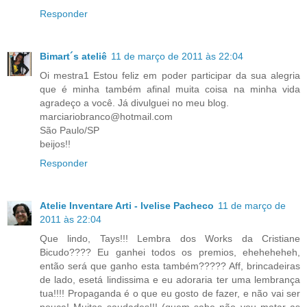
Responder
Bimart´s ateliê
11 de março de 2011 às 22:04
Oi mestra1 Estou feliz em poder participar da sua alegria
que é minha também afinal muita coisa na minha vida
agradeço a você. Já divulguei no meu blog.
marciariobranco@hotmail.com
São Paulo/SP
beijos!!
Responder
Atelie Inventare Arti - Ivelise Pacheco
11 de março de
2011 às 22:04
Que lindo, Tays!!! Lembra dos Works da Cristiane
Bicudo???? Eu ganhei todos os premios, eheheheheh,
então será que ganho esta também????? Aff, brincadeiras
de lado, esetá lindissima e eu adoraria ter uma lembrança
tua!!!! Propaganda é o que eu gosto de fazer, e não vai ser
pouca! Muitas saudades!!! (quem sabe não vou matar as