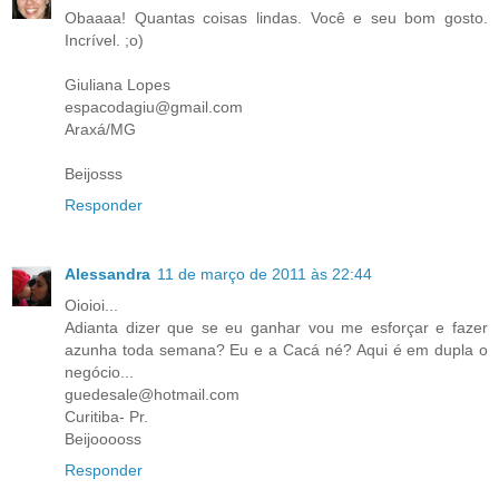
Obaaaa! Quantas coisas lindas. Você e seu bom gosto.
Incrível. ;o)
Giuliana Lopes
espacodagiu@gmail.com
Araxá/MG
Beijosss
Responder
Alessandra
11 de março de 2011 às 22:44
Oioioi...
Adianta dizer que se eu ganhar vou me esforçar e fazer
azunha toda semana? Eu e a Cacá né? Aqui é em dupla o
negócio...
guedesale@hotmail.com
Curitiba- Pr.
Beijooooss
Responder