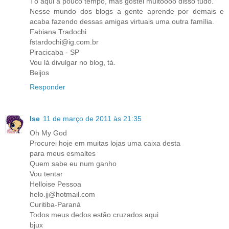
Tô aqui a pouco tempo, mas gostei muitoooo disso tudo.
Nesse mundo dos blogs a gente aprende por demais e
acaba fazendo dessas amigas virtuais uma outra família.
Fabiana Tradochi
fstardochi@ig.com.br
Piracicaba - SP
Vou lá divulgar no blog, tá.
Beijos
Responder
Ise
11 de março de 2011 às 21:35
Oh My God
Procurei hoje em muitas lojas uma caixa desta
para meus esmaltes
Quem sabe eu num ganho
Vou tentar
Helloise Pessoa
helo.jj@hotmail.com
Curitiba-Paraná
Todos meus dedos estão cruzados aqui
bjux