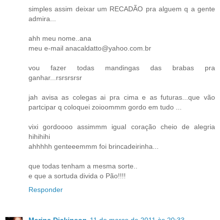
simples assim deixar um RECADÃO pra alguem q a gente
admira...
ahh meu nome..ana
meu e-mail anacaldatto@yahoo.com.br
vou fazer todas mandingas das brabas pra
ganhar...rsrsrsrsr
jah avisa as colegas ai pra cima e as futuras...que vão
partcipar q coloquei zoioommm gordo em tudo ...
vixi gordoooo assimmm igual coração cheio de alegria
hihihihi
ahhhhh genteeemmm foi brincadeirinha...
que todas tenham a mesma sorte..
e que a sortuda divida o Pão!!!!
Responder
Marina Dickinson
11 de março de 2011 às 20:33