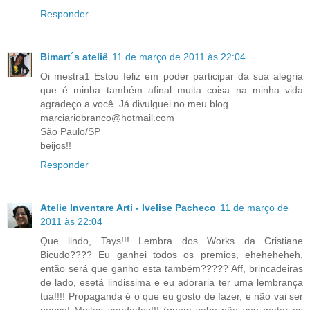
Responder
Bimart´s ateliê
11 de março de 2011 às 22:04
Oi mestra1 Estou feliz em poder participar da sua alegria
que é minha também afinal muita coisa na minha vida
agradeço a você. Já divulguei no meu blog.
marciariobranco@hotmail.com
São Paulo/SP
beijos!!
Responder
Atelie Inventare Arti - Ivelise Pacheco
11 de março de
2011 às 22:04
Que lindo, Tays!!! Lembra dos Works da Cristiane
Bicudo???? Eu ganhei todos os premios, eheheheheh,
então será que ganho esta também????? Aff, brincadeiras
de lado, esetá lindissima e eu adoraria ter uma lembrança
tua!!!! Propaganda é o que eu gosto de fazer, e não vai ser
pouca! Muitas saudades!!! (quem sabe não vou matar as