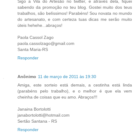
Sigo a Vila do Artesão no twitter, e através dela, fiquei
sabendo da promoção no teu blog. Gostei muito dos teus
trabalhos, são belíssimos! Parabéns! Sou novata no mundo
do artesanato, e com certeza tuas dicas me serão muito
úteis hehehe...abraços!
Paola Cassol Zago
paola.cassolzago@gmail.com
Santa Maria-RS
Responder
Anônimo
11 de março de 2011 às 19:30
Amiga, este sorteio está demais, a cestinha está linda
(parabéns pelo trabalho), e o melhor é que ela vem
cheinha de coisas que eu amo. Abraços!!!
Janaina Bortolotti
janabortolotti@hotmail.com
Sertão Santana - RS
Responder