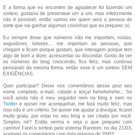
E a forma que eu encontrei de agradecer foi fazendo um
sorteio, gostaria de presentear um a um, mas infelizmente
não é possível, então vamos ver quem será a pessoa de
sorte que vai ganhar algumas coisinhas que eu preparei ;o)
Eu sempre disse que números não me importam, visitas,
seguidores, leitores… me importam as pessoas, que
chegam e ficam porque gostam, que interagem porque tem
algo de bom a dizer, acrescentar ou discordar. Gosto de ver
os números do blog crescendo, fico feliz, mas continuo
pensando da mesma forma, então esse é um sorteio SEM
EXIGÊNCIAS.
Quer participar? Deixe nos comentários desse post seu
nome completo, e-mail, cidade e torça! hehehehehe... Se
você ainda não é meu seguidor nem no blog e nem no
Twitter
e quiser me acompanhar, me fará muito feliz, mas
isso não é um critério. Se quiser me ajudar a divulgar, ficarei
muito grata, por estar no seu blog e ser citada por você.
Simples né? Então venha e veja o que preparei com
carinho! Farei o sorteio pelo sistema Random, no dia 21/03,
aceitarei os comentários com data máxima de 20/03.