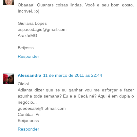
Obaaaa! Quantas coisas lindas. Você e seu bom gosto.
Incrível. ;o)
Giuliana Lopes
espacodagiu@gmail.com
Araxá/MG
Beijosss
Responder
Alessandra
11 de março de 2011 às 22:44
Oioioi...
Adianta dizer que se eu ganhar vou me esforçar e fazer
azunha toda semana? Eu e a Cacá né? Aqui é em dupla o
negócio...
guedesale@hotmail.com
Curitiba- Pr.
Beijooooss
Responder