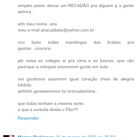
simples assim deixar um RECADÃO pra alguem q a gente
admira...
ahh meu nome..ana
meu e-mail anacaldatto@yahoo.com.br
vou fazer todas mandingas das brabas pra
ganhar...rsrsrsrsr
jah avisa as colegas ai pra cima e as futuras...que vão
partcipar q coloquei zoioommm gordo em tudo ...
vixi gordoooo assimmm igual coração cheio de alegria
hihihihi
ahhhhh genteeemmm foi brincadeirinha...
que todas tenham a mesma sorte..
e que a sortuda divida o Pão!!!!
Responder
Marina Dickinson
11 de março de 2011 às 20:33