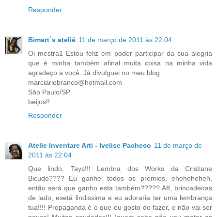
Responder
Bimart´s ateliê
11 de março de 2011 às 22:04
Oi mestra1 Estou feliz em poder participar da sua alegria
que é minha também afinal muita coisa na minha vida
agradeço a você. Já divulguei no meu blog.
marciariobranco@hotmail.com
São Paulo/SP
beijos!!
Responder
Atelie Inventare Arti - Ivelise Pacheco
11 de março de
2011 às 22:04
Que lindo, Tays!!! Lembra dos Works da Cristiane
Bicudo???? Eu ganhei todos os premios, eheheheheh,
então será que ganho esta também????? Aff, brincadeiras
de lado, esetá lindissima e eu adoraria ter uma lembrança
tua!!!! Propaganda é o que eu gosto de fazer, e não vai ser
pouca! Muitas saudades!!! (quem sabe não vou matar as