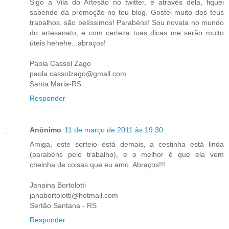
Sigo a Vila do Artesão no twitter, e através dela, fiquei
sabendo da promoção no teu blog. Gostei muito dos teus
trabalhos, são belíssimos! Parabéns! Sou novata no mundo
do artesanato, e com certeza tuas dicas me serão muito
úteis hehehe...abraços!
Paola Cassol Zago
paola.cassolzago@gmail.com
Santa Maria-RS
Responder
Anônimo
11 de março de 2011 às 19:30
Amiga, este sorteio está demais, a cestinha está linda
(parabéns pelo trabalho), e o melhor é que ela vem
cheinha de coisas que eu amo. Abraços!!!
Janaina Bortolotti
janabortolotti@hotmail.com
Sertão Santana - RS
Responder