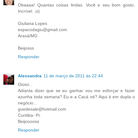
Obaaaa! Quantas coisas lindas. Você e seu bom gosto.
Incrível. ;o)
Giuliana Lopes
espacodagiu@gmail.com
Araxá/MG
Beijosss
Responder
Alessandra
11 de março de 2011 às 22:44
Oioioi...
Adianta dizer que se eu ganhar vou me esforçar e fazer
azunha toda semana? Eu e a Cacá né? Aqui é em dupla o
negócio...
guedesale@hotmail.com
Curitiba- Pr.
Beijooooss
Responder