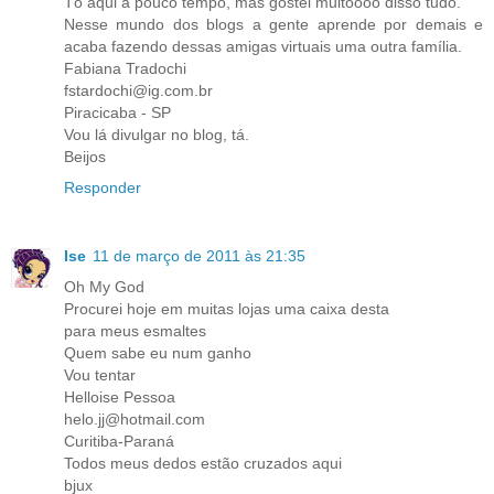
Tô aqui a pouco tempo, mas gostei muitoooo disso tudo.
Nesse mundo dos blogs a gente aprende por demais e
acaba fazendo dessas amigas virtuais uma outra família.
Fabiana Tradochi
fstardochi@ig.com.br
Piracicaba - SP
Vou lá divulgar no blog, tá.
Beijos
Responder
Ise
11 de março de 2011 às 21:35
Oh My God
Procurei hoje em muitas lojas uma caixa desta
para meus esmaltes
Quem sabe eu num ganho
Vou tentar
Helloise Pessoa
helo.jj@hotmail.com
Curitiba-Paraná
Todos meus dedos estão cruzados aqui
bjux