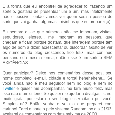
E a forma que eu encontrei de agradecer foi fazendo um
sorteio, gostaria de presentear um a um, mas infelizmente
não é possível, então vamos ver quem será a pessoa de
sorte que vai ganhar algumas coisinhas que eu preparei ;o)
Eu sempre disse que números não me importam, visitas,
seguidores, leitores… me importam as pessoas, que
chegam e ficam porque gostam, que interagem porque tem
algo de bom a dizer, acrescentar ou discordar. Gosto de ver
os números do blog crescendo, fico feliz, mas continuo
pensando da mesma forma, então esse é um sorteio SEM
EXIGÊNCIAS.
Quer participar? Deixe nos comentários desse post seu
nome completo, e-mail, cidade e torça! hehehehehe... Se
você ainda não é meu seguidor nem no blog e nem no
Twitter
e quiser me acompanhar, me fará muito feliz, mas
isso não é um critério. Se quiser me ajudar a divulgar, ficarei
muito grata, por estar no seu blog e ser citada por você.
Simples né? Então venha e veja o que preparei com
carinho! Farei o sorteio pelo sistema Random, no dia 21/03,
aceitarei os comentários com data máxima de 20/03.