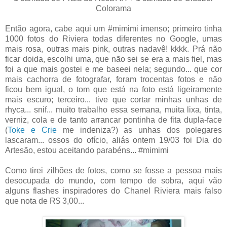
Colorama
Então agora, cabe aqui um #mimimi imenso; primeiro tinha
1000 fotos do Riviera todas diferentes no Google, umas
mais rosa, outras mais pink, outras nadavê! kkkk. Prá não
ficar doida, escolhi uma, que não sei se era a mais fiel, mas
foi a que mais gostei e me baseei nela; segundo... que cor
mais cachorra de fotografar, foram trocentas fotos e não
ficou bem igual, o tom que está na foto está ligeiramente
mais escuro; terceiro... tive que cortar minhas unhas de
rhyca... snif... muito trabalho essa semana, muita lixa, tinta,
verniz, cola e de tanto arrancar pontinha de fita dupla-face
(
Toke e Crie
me indeniza?) as unhas dos polegares
lascaram... ossos do ofício, aliás ontem 19/03 foi Dia do
Artesão, estou aceitando parabéns... #mimimi
Como tirei zilhões de fotos, como se fosse a pessoa mais
desocupada do mundo, com tempo de sobra, aqui vão
alguns flashes inspiradores do Chanel Riviera mais falso
que nota de R$ 3,00...