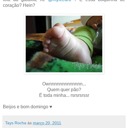
coração? Hein?
Ownnnnnnnnnnnnn...
Quem quer pão?
É toda minha... rsrsrsrssr
Beijos e bom domingo ♥
Tays Rocha
às
março 20, 2011