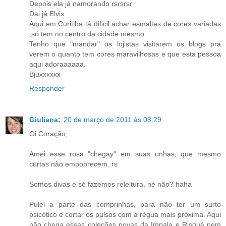
Depois ela já namorando rsrsrsr
Dai já Elvis
Aqui em Curitiba tá dificil achar esmaltes de cores variadas
,só tem no centro da cidade mesmo.
Tenho que "mandar" os lojistas visitarem os blogs pra
verem o quanto tem cores maravilhosas e que esta pessoa
aqui adoraaaaaa.
Bjuxxxxxx
Responder
Giuliana:
20 de março de 2011 às 08:29
Oi Coração,
Amei esse rosa "chegay" em suas unhas, que mesmo
curtas não empobrecem..rs
Somos divas e só fazemos releitura, né não? haha
Pulei a parte das comprinhas, para não ter um surto
psicótico e cortar os pulsos com a régua mais próxima. Aqui
não chega essas coleções novas da Impala e Risqué nem