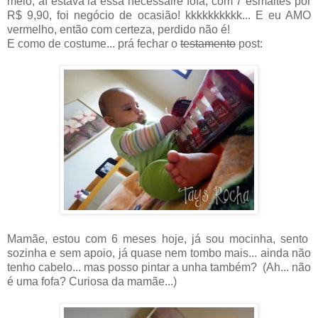
meio, aí estava lá essa necessaire fofa, com 7 esmaltes por
R$ 9,90, foi negócio de ocasião! kkkkkkkkkk... E eu AMO
vermelho, então com certeza, perdido não é!
E como de costume... prá fechar o
testamento
post:
Mamãe, estou com 6 meses hoje, já sou mocinha, sento
sozinha e sem apoio, já quase nem tombo mais... ainda não
tenho cabelo... mas posso pintar a unha também? (Ah... não
é uma fofa? Curiosa da mamãe...)