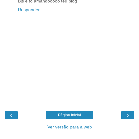
Bjs e tô amandooooo teu blog
Responder
‹
›
Página inicial
Ver versão para a web