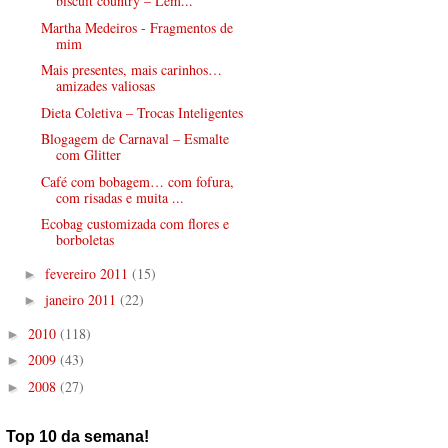
biscuit country – Lem...
Martha Medeiros - Fragmentos de
mim
Mais presentes, mais carinhos…
amizades valiosas
Dieta Coletiva – Trocas Inteligentes
Blogagem de Carnaval – Esmalte
com Glitter
Café com bobagem… com fofura,
com risadas e muita ...
Ecobag customizada com flores e
borboletas
fevereiro 2011
(15)
►
janeiro 2011
(22)
►
2010
(118)
►
2009
(43)
►
2008
(27)
►
Top 10 da semana!