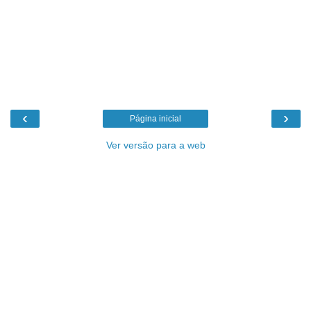
‹
›
Página inicial
Ver versão para a web