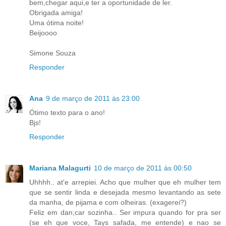
bem,chegar aqui,e ter a oportunidade de ler.
Obrigada amiga!
Uma ótima noite!
Beijoooo
Simone Souza
Responder
Ana
9 de março de 2011 às 23:00
Ótimo texto para o ano!
Bjs!
Responder
Mariana Malagurti
10 de março de 2011 às 00:50
Uhhhh.. at'e arrepiei. Acho que mulher que eh mulher tem
que se sentir linda e desejada mesmo levantando as sete
da manha, de pijama e com olheiras. (exagerei?)
Feliz em dan;car sozinha.. Ser impura quando for pra ser
(se eh que voce, Tays safada, me entende) e nao se