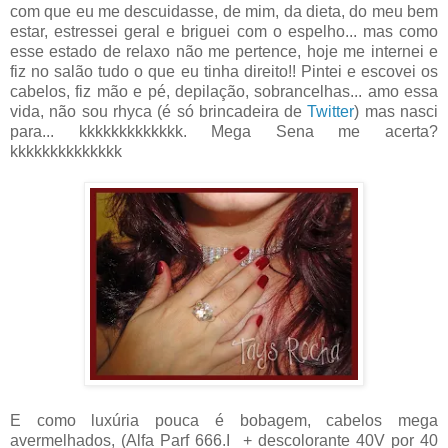
com que eu me descuidasse, de mim, da dieta, do meu bem
estar, estressei geral e briguei com o espelho... mas como
esse estado de relaxo não me pertence, hoje me internei e
fiz no salão tudo o que eu tinha direito!! Pintei e escovei os
cabelos, fiz mão e pé, depilação, sobrancelhas... amo essa
vida, não sou rhyca (é só brincadeira de
Twitter
) mas nasci
para... kkkkkkkkkkkkk. Mega Sena me acerta?
kkkkkkkkkkkkkk
E como luxúria pouca é bobagem, cabelos mega
avermelhados, (Alfa Parf 666.I + descolorante 40V por 40