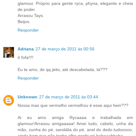
glamour. Próprio para gente ryca, phyna, elegante e cheia
de poder.
Arrasou Tays.
Beijos.
Responder
Adriana
27 de março de 2011 às 00:56
ô fofa!!!!
Eu te amo, de qq jeito, até descabelada, tá???
Responder
Unknown
27 de março de 2011 às 03:44
Nossa mas que vermelho vermelhou é esse aqui hein???
Ai eu amo amiga Rycaaaa e trabalhada em
glamour!Arrasou amigaaaaa! Amei tudo, cabelo, unha da
mão, zunha do pé, sandália do pé, anel do dedo tudooooo,
ainda bem que não tenho olho gordo né hahaaahhaha