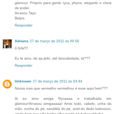
glamour. Próprio para gente ryca, phyna, elegante e cheia
de poder.
Arrasou Tays.
Beijos.
Responder
Adriana
27 de março de 2011 às 00:56
ô fofa!!!!
Eu te amo, de qq jeito, até descabelada, tá???
Responder
Unknown
27 de março de 2011 às 03:44
Nossa mas que vermelho vermelhou é esse aqui hein???
Ai eu amo amiga Rycaaaa e trabalhada em
glamour!Arrasou amigaaaaa! Amei tudo, cabelo, unha da
mão, zunha do pé, sandália do pé, anel do dedo tudooooo,
ainda bem que não tenho olho gordo né hahaaahhaha