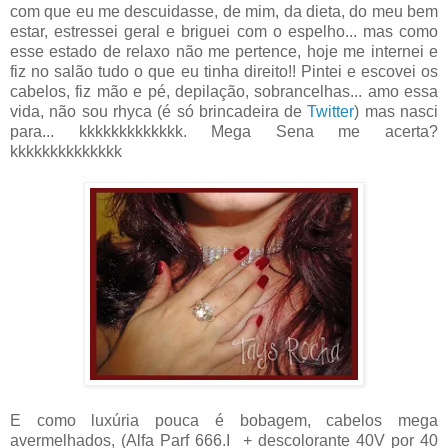
com que eu me descuidasse, de mim, da dieta, do meu bem
estar, estressei geral e briguei com o espelho... mas como
esse estado de relaxo não me pertence, hoje me internei e
fiz no salão tudo o que eu tinha direito!! Pintei e escovei os
cabelos, fiz mão e pé, depilação, sobrancelhas... amo essa
vida, não sou rhyca (é só brincadeira de
Twitter
) mas nasci
para... kkkkkkkkkkkkk. Mega Sena me acerta?
kkkkkkkkkkkkkk
E como luxúria pouca é bobagem, cabelos mega
avermelhados, (Alfa Parf 666.I + descolorante 40V por 40