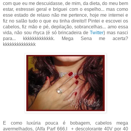
com que eu me descuidasse, de mim, da dieta, do meu bem
estar, estressei geral e briguei com o espelho... mas como
esse estado de relaxo não me pertence, hoje me internei e
fiz no salão tudo o que eu tinha direito!! Pintei e escovei os
cabelos, fiz mão e pé, depilação, sobrancelhas... amo essa
vida, não sou rhyca (é só brincadeira de
Twitter
) mas nasci
para... kkkkkkkkkkkkk. Mega Sena me acerta?
kkkkkkkkkkkkkk
E como luxúria pouca é bobagem, cabelos mega
avermelhados, (Alfa Parf 666.I + descolorante 40V por 40