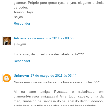
glamour. Próprio para gente ryca, phyna, elegante e cheia
de poder.
Arrasou Tays.
Beijos.
Responder
Adriana
27 de março de 2011 às 00:56
ô fofa!!!!
Eu te amo, de qq jeito, até descabelada, tá???
Responder
Unknown
27 de março de 2011 às 03:44
Nossa mas que vermelho vermelhou é esse aqui hein???
Ai eu amo amiga Rycaaaa e trabalhada em
glamour!Arrasou amigaaaaa! Amei tudo, cabelo, unha da
mão, zunha do pé, sandália do pé, anel do dedo tudooooo,
ainda bem que não tenho olho gordo né hahaaahhaha