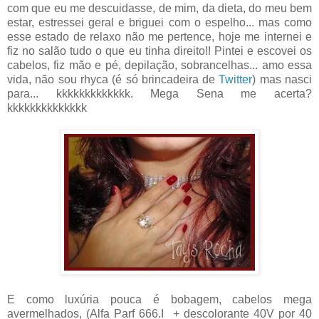
com que eu me descuidasse, de mim, da dieta, do meu bem
estar, estressei geral e briguei com o espelho... mas como
esse estado de relaxo não me pertence, hoje me internei e
fiz no salão tudo o que eu tinha direito!! Pintei e escovei os
cabelos, fiz mão e pé, depilação, sobrancelhas... amo essa
vida, não sou rhyca (é só brincadeira de
Twitter
) mas nasci
para... kkkkkkkkkkkkk. Mega Sena me acerta?
kkkkkkkkkkkkkk
E como luxúria pouca é bobagem, cabelos mega
avermelhados, (Alfa Parf 666.I + descolorante 40V por 40