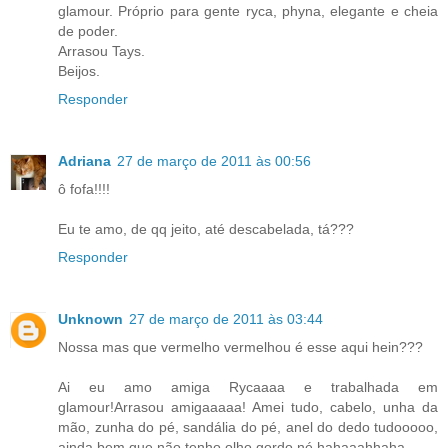
glamour. Próprio para gente ryca, phyna, elegante e cheia
de poder.
Arrasou Tays.
Beijos.
Responder
Adriana
27 de março de 2011 às 00:56
ô fofa!!!!
Eu te amo, de qq jeito, até descabelada, tá???
Responder
Unknown
27 de março de 2011 às 03:44
Nossa mas que vermelho vermelhou é esse aqui hein???
Ai eu amo amiga Rycaaaa e trabalhada em
glamour!Arrasou amigaaaaa! Amei tudo, cabelo, unha da
mão, zunha do pé, sandália do pé, anel do dedo tudooooo,
ainda bem que não tenho olho gordo né hahaaahhaha