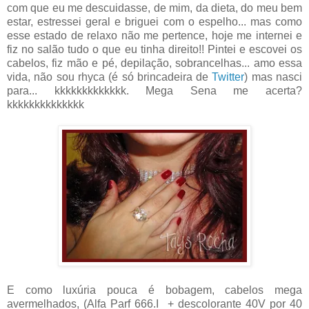
com que eu me descuidasse, de mim, da dieta, do meu bem
estar, estressei geral e briguei com o espelho... mas como
esse estado de relaxo não me pertence, hoje me internei e
fiz no salão tudo o que eu tinha direito!! Pintei e escovei os
cabelos, fiz mão e pé, depilação, sobrancelhas... amo essa
vida, não sou rhyca (é só brincadeira de
Twitter
) mas nasci
para... kkkkkkkkkkkkk. Mega Sena me acerta?
kkkkkkkkkkkkkk
E como luxúria pouca é bobagem, cabelos mega
avermelhados, (Alfa Parf 666.I + descolorante 40V por 40