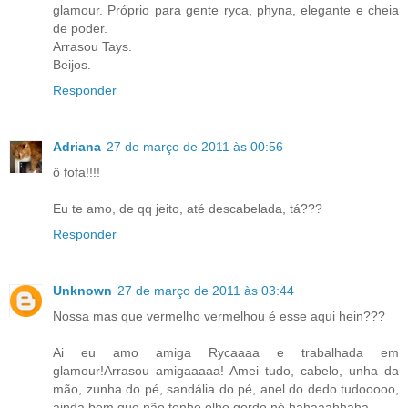
glamour. Próprio para gente ryca, phyna, elegante e cheia
de poder.
Arrasou Tays.
Beijos.
Responder
Adriana
27 de março de 2011 às 00:56
ô fofa!!!!
Eu te amo, de qq jeito, até descabelada, tá???
Responder
Unknown
27 de março de 2011 às 03:44
Nossa mas que vermelho vermelhou é esse aqui hein???
Ai eu amo amiga Rycaaaa e trabalhada em
glamour!Arrasou amigaaaaa! Amei tudo, cabelo, unha da
mão, zunha do pé, sandália do pé, anel do dedo tudooooo,
ainda bem que não tenho olho gordo né hahaaahhaha