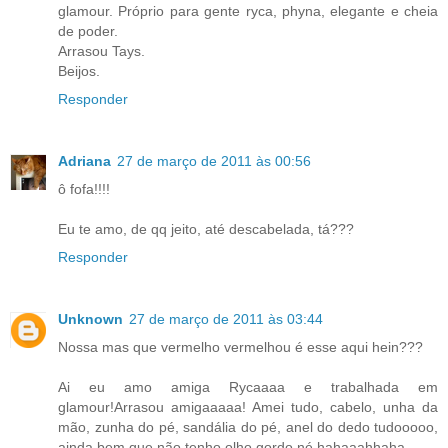
glamour. Próprio para gente ryca, phyna, elegante e cheia
de poder.
Arrasou Tays.
Beijos.
Responder
Adriana
27 de março de 2011 às 00:56
ô fofa!!!!
Eu te amo, de qq jeito, até descabelada, tá???
Responder
Unknown
27 de março de 2011 às 03:44
Nossa mas que vermelho vermelhou é esse aqui hein???
Ai eu amo amiga Rycaaaa e trabalhada em
glamour!Arrasou amigaaaaa! Amei tudo, cabelo, unha da
mão, zunha do pé, sandália do pé, anel do dedo tudooooo,
ainda bem que não tenho olho gordo né hahaaahhaha