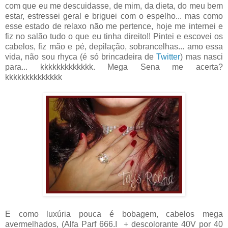
com que eu me descuidasse, de mim, da dieta, do meu bem
estar, estressei geral e briguei com o espelho... mas como
esse estado de relaxo não me pertence, hoje me internei e
fiz no salão tudo o que eu tinha direito!! Pintei e escovei os
cabelos, fiz mão e pé, depilação, sobrancelhas... amo essa
vida, não sou rhyca (é só brincadeira de
Twitter
) mas nasci
para... kkkkkkkkkkkkk. Mega Sena me acerta?
kkkkkkkkkkkkkk
E como luxúria pouca é bobagem, cabelos mega
avermelhados, (Alfa Parf 666.I + descolorante 40V por 40