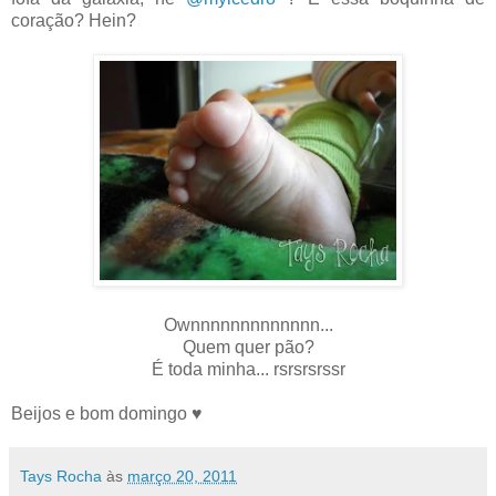
coração? Hein?
Ownnnnnnnnnnnnn...
Quem quer pão?
É toda minha... rsrsrsrssr
Beijos e bom domingo ♥
Tays Rocha
às
março 20, 2011