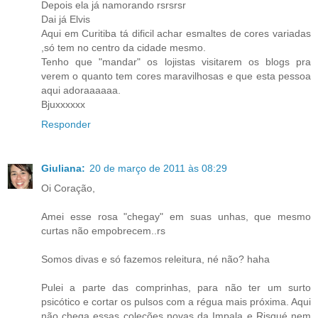
Depois ela já namorando rsrsrsr
Dai já Elvis
Aqui em Curitiba tá dificil achar esmaltes de cores variadas
,só tem no centro da cidade mesmo.
Tenho que "mandar" os lojistas visitarem os blogs pra
verem o quanto tem cores maravilhosas e que esta pessoa
aqui adoraaaaaa.
Bjuxxxxxx
Responder
Giuliana:
20 de março de 2011 às 08:29
Oi Coração,
Amei esse rosa "chegay" em suas unhas, que mesmo
curtas não empobrecem..rs
Somos divas e só fazemos releitura, né não? haha
Pulei a parte das comprinhas, para não ter um surto
psicótico e cortar os pulsos com a régua mais próxima. Aqui
não chega essas coleções novas da Impala e Risqué nem