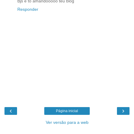
Bjs e tô amandooooo teu blog
Responder
‹
›
Página inicial
Ver versão para a web