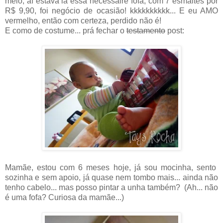
meio, aí estava lá essa necessaire fofa, com 7 esmaltes por
R$ 9,90, foi negócio de ocasião! kkkkkkkkkk... E eu AMO
vermelho, então com certeza, perdido não é!
E como de costume... prá fechar o
testamento
post:
Mamãe, estou com 6 meses hoje, já sou mocinha, sento
sozinha e sem apoio, já quase nem tombo mais... ainda não
tenho cabelo... mas posso pintar a unha também? (Ah... não
é uma fofa? Curiosa da mamãe...)