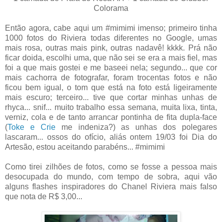
Colorama
Então agora, cabe aqui um #mimimi imenso; primeiro tinha
1000 fotos do Riviera todas diferentes no Google, umas
mais rosa, outras mais pink, outras nadavê! kkkk. Prá não
ficar doida, escolhi uma, que não sei se era a mais fiel, mas
foi a que mais gostei e me baseei nela; segundo... que cor
mais cachorra de fotografar, foram trocentas fotos e não
ficou bem igual, o tom que está na foto está ligeiramente
mais escuro; terceiro... tive que cortar minhas unhas de
rhyca... snif... muito trabalho essa semana, muita lixa, tinta,
verniz, cola e de tanto arrancar pontinha de fita dupla-face
(
Toke e Crie
me indeniza?) as unhas dos polegares
lascaram... ossos do ofício, aliás ontem 19/03 foi Dia do
Artesão, estou aceitando parabéns... #mimimi
Como tirei zilhões de fotos, como se fosse a pessoa mais
desocupada do mundo, com tempo de sobra, aqui vão
alguns flashes inspiradores do Chanel Riviera mais falso
que nota de R$ 3,00...