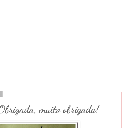
1
 Obrigada, muito obrigada!