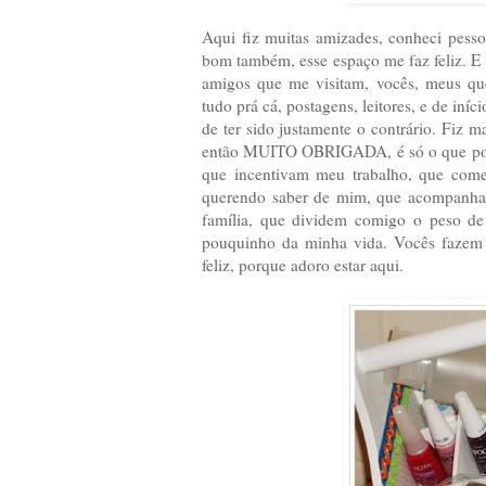
Aqui fiz muitas amizades, conheci pesso
bom também, esse espaço me faz feliz. E 
amigos que me visitam, vocês, meus quer
tudo prá cá, postagens, leitores, e de iní
de ter sido justamente o contrário. Fiz m
então MUITO OBRIGADA, é só o que poss
que incentivam meu trabalho, que co
querendo saber de mim, que acompanham
família, que dividem comigo o peso de 
pouquinho da minha vida. Vocês fazem 
feliz, porque adoro estar aqui.