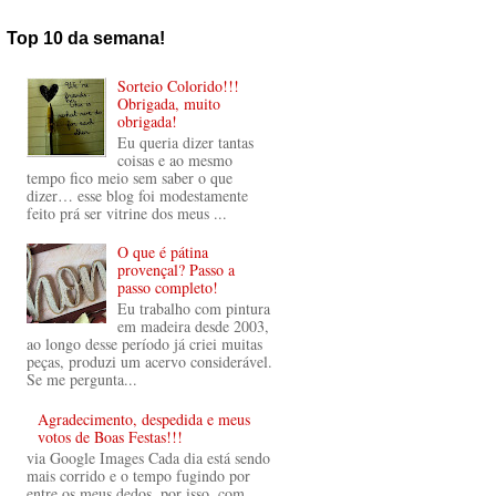
Top 10 da semana!
Sorteio Colorido!!!
Obrigada, muito
obrigada!
Eu queria dizer tantas
coisas e ao mesmo
tempo fico meio sem saber o que
dizer… esse blog foi modestamente
feito prá ser vitrine dos meus ...
O que é pátina
provençal? Passo a
passo completo!
Eu trabalho com pintura
em madeira desde 2003,
ao longo desse período já criei muitas
peças, produzi um acervo considerável.
Se me pergunta...
Agradecimento, despedida e meus
votos de Boas Festas!!!
via Google Images Cada dia está sendo
mais corrido e o tempo fugindo por
entre os meus dedos, por isso, com