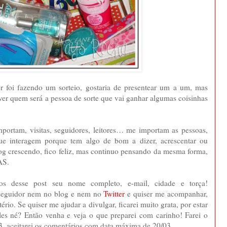
r foi fazendo um sorteio, gostaria de presentear um a um, mas
 ver quem será a pessoa de sorte que vai ganhar algumas coisinhas
ortam, visitas, seguidores, leitores… me importam as pessoas,
e interagem porque tem algo de bom a dizer, acrescentar ou
og crescendo, fico feliz, mas continuo pensando da mesma forma,
AS.
ios desse post seu nome completo, e-mail, cidade e torça!
 seguidor nem no blog e nem no
Twitter
e quiser me acompanhar,
ério. Se quiser me ajudar a divulgar, ficarei muito grata, por estar
les né? Então venha e veja o que preparei com carinho! Farei o
3, aceitarei os comentários com data máxima de 20/03.