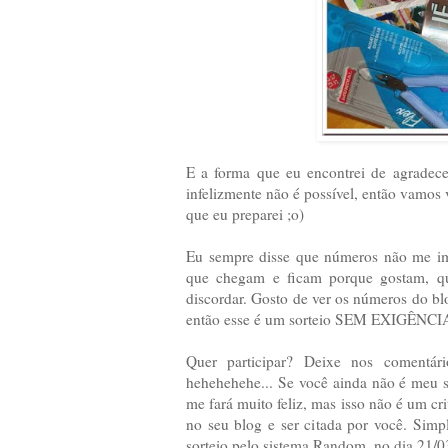
E a forma que eu encontrei de agradece
infelizmente não é possível, então vamos
que eu preparei ;o)
Eu sempre disse que números não me imp
que chegam e ficam porque gostam, qu
discordar. Gosto de ver os números do bl
então esse é um sorteio SEM EXIGÊNCI
Quer participar? Deixe nos comentár
hehehehehe... Se você ainda não é meu
me fará muito feliz, mas isso não é um crit
no seu blog e ser citada por você. Simp
sorteio pelo sistema Random, no dia 21/0