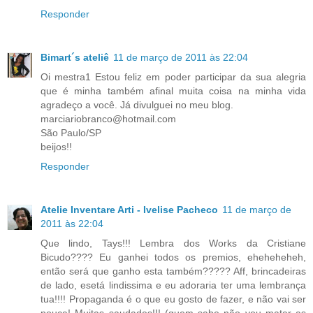
Responder
Bimart´s ateliê
11 de março de 2011 às 22:04
Oi mestra1 Estou feliz em poder participar da sua alegria
que é minha também afinal muita coisa na minha vida
agradeço a você. Já divulguei no meu blog.
marciariobranco@hotmail.com
São Paulo/SP
beijos!!
Responder
Atelie Inventare Arti - Ivelise Pacheco
11 de março de
2011 às 22:04
Que lindo, Tays!!! Lembra dos Works da Cristiane
Bicudo???? Eu ganhei todos os premios, eheheheheh,
então será que ganho esta também????? Aff, brincadeiras
de lado, esetá lindissima e eu adoraria ter uma lembrança
tua!!!! Propaganda é o que eu gosto de fazer, e não vai ser
pouca! Muitas saudades!!! (quem sabe não vou matar as