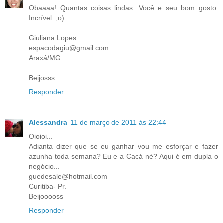
Obaaaa! Quantas coisas lindas. Você e seu bom gosto.
Incrível. ;o)
Giuliana Lopes
espacodagiu@gmail.com
Araxá/MG
Beijosss
Responder
Alessandra
11 de março de 2011 às 22:44
Oioioi...
Adianta dizer que se eu ganhar vou me esforçar e fazer
azunha toda semana? Eu e a Cacá né? Aqui é em dupla o
negócio...
guedesale@hotmail.com
Curitiba- Pr.
Beijooooss
Responder