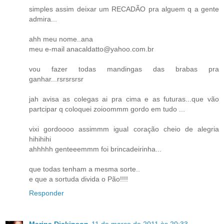
simples assim deixar um RECADÃO pra alguem q a gente
admira...
ahh meu nome..ana
meu e-mail anacaldatto@yahoo.com.br
vou fazer todas mandingas das brabas pra
ganhar...rsrsrsrsr
jah avisa as colegas ai pra cima e as futuras...que vão
partcipar q coloquei zoioommm gordo em tudo ...
vixi gordoooo assimmm igual coração cheio de alegria
hihihihi
ahhhhh genteeemmm foi brincadeirinha...
que todas tenham a mesma sorte..
e que a sortuda divida o Pão!!!!
Responder
Marina Dickinson
11 de março de 2011 às 20:33