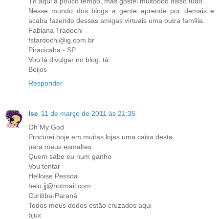
Tô aqui a pouco tempo, mas gostei muitoooo disso tudo.
Nesse mundo dos blogs a gente aprende por demais e
acaba fazendo dessas amigas virtuais uma outra família.
Fabiana Tradochi
fstardochi@ig.com.br
Piracicaba - SP
Vou lá divulgar no blog, tá.
Beijos
Responder
Ise
11 de março de 2011 às 21:35
Oh My God
Procurei hoje em muitas lojas uma caixa desta
para meus esmaltes
Quem sabe eu num ganho
Vou tentar
Helloise Pessoa
helo.jj@hotmail.com
Curitiba-Paraná
Todos meus dedos estão cruzados aqui
bjux