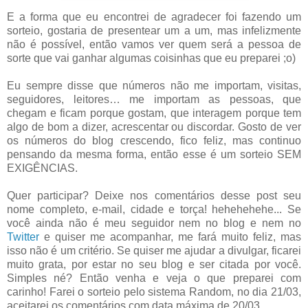
E a forma que eu encontrei de agradecer foi fazendo um
sorteio, gostaria de presentear um a um, mas infelizmente
não é possível, então vamos ver quem será a pessoa de
sorte que vai ganhar algumas coisinhas que eu preparei ;o)
Eu sempre disse que números não me importam, visitas,
seguidores, leitores… me importam as pessoas, que
chegam e ficam porque gostam, que interagem porque tem
algo de bom a dizer, acrescentar ou discordar. Gosto de ver
os números do blog crescendo, fico feliz, mas continuo
pensando da mesma forma, então esse é um sorteio SEM
EXIGÊNCIAS.
Quer participar? Deixe nos comentários desse post seu
nome completo, e-mail, cidade e torça! hehehehehe... Se
você ainda não é meu seguidor nem no blog e nem no
Twitter
e quiser me acompanhar, me fará muito feliz, mas
isso não é um critério. Se quiser me ajudar a divulgar, ficarei
muito grata, por estar no seu blog e ser citada por você.
Simples né? Então venha e veja o que preparei com
carinho! Farei o sorteio pelo sistema Random, no dia 21/03,
aceitarei os comentários com data máxima de 20/03.