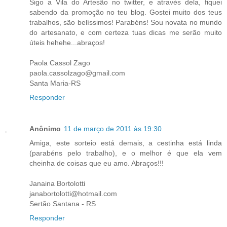
Sigo a Vila do Artesão no twitter, e através dela, fiquei
sabendo da promoção no teu blog. Gostei muito dos teus
trabalhos, são belíssimos! Parabéns! Sou novata no mundo
do artesanato, e com certeza tuas dicas me serão muito
úteis hehehe...abraços!
Paola Cassol Zago
paola.cassolzago@gmail.com
Santa Maria-RS
Responder
Anônimo
11 de março de 2011 às 19:30
Amiga, este sorteio está demais, a cestinha está linda
(parabéns pelo trabalho), e o melhor é que ela vem
cheinha de coisas que eu amo. Abraços!!!
Janaina Bortolotti
janabortolotti@hotmail.com
Sertão Santana - RS
Responder