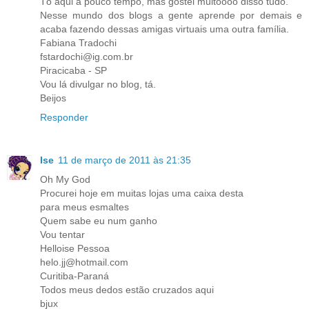
Tô aqui a pouco tempo, mas gostei muitoooo disso tudo.
Nesse mundo dos blogs a gente aprende por demais e
acaba fazendo dessas amigas virtuais uma outra família.
Fabiana Tradochi
fstardochi@ig.com.br
Piracicaba - SP
Vou lá divulgar no blog, tá.
Beijos
Responder
Ise
11 de março de 2011 às 21:35
Oh My God
Procurei hoje em muitas lojas uma caixa desta
para meus esmaltes
Quem sabe eu num ganho
Vou tentar
Helloise Pessoa
helo.jj@hotmail.com
Curitiba-Paraná
Todos meus dedos estão cruzados aqui
bjux