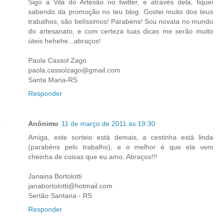
Sigo a Vila do Artesão no twitter, e através dela, fiquei
sabendo da promoção no teu blog. Gostei muito dos teus
trabalhos, são belíssimos! Parabéns! Sou novata no mundo
do artesanato, e com certeza tuas dicas me serão muito
úteis hehehe...abraços!
Paola Cassol Zago
paola.cassolzago@gmail.com
Santa Maria-RS
Responder
Anônimo
11 de março de 2011 às 19:30
Amiga, este sorteio está demais, a cestinha está linda
(parabéns pelo trabalho), e o melhor é que ela vem
cheinha de coisas que eu amo. Abraços!!!
Janaina Bortolotti
janabortolotti@hotmail.com
Sertão Santana - RS
Responder