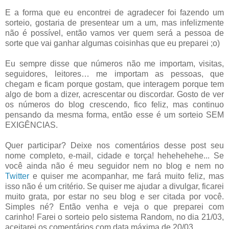
E a forma que eu encontrei de agradecer foi fazendo um
sorteio, gostaria de presentear um a um, mas infelizmente
não é possível, então vamos ver quem será a pessoa de
sorte que vai ganhar algumas coisinhas que eu preparei ;o)
Eu sempre disse que números não me importam, visitas,
seguidores, leitores… me importam as pessoas, que
chegam e ficam porque gostam, que interagem porque tem
algo de bom a dizer, acrescentar ou discordar. Gosto de ver
os números do blog crescendo, fico feliz, mas continuo
pensando da mesma forma, então esse é um sorteio SEM
EXIGÊNCIAS.
Quer participar? Deixe nos comentários desse post seu
nome completo, e-mail, cidade e torça! hehehehehe... Se
você ainda não é meu seguidor nem no blog e nem no
Twitter
e quiser me acompanhar, me fará muito feliz, mas
isso não é um critério. Se quiser me ajudar a divulgar, ficarei
muito grata, por estar no seu blog e ser citada por você.
Simples né? Então venha e veja o que preparei com
carinho! Farei o sorteio pelo sistema Random, no dia 21/03,
aceitarei os comentários com data máxima de 20/03.