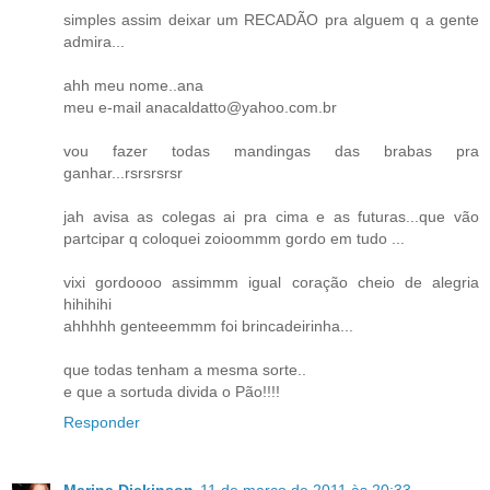
simples assim deixar um RECADÃO pra alguem q a gente
admira...
ahh meu nome..ana
meu e-mail anacaldatto@yahoo.com.br
vou fazer todas mandingas das brabas pra
ganhar...rsrsrsrsr
jah avisa as colegas ai pra cima e as futuras...que vão
partcipar q coloquei zoioommm gordo em tudo ...
vixi gordoooo assimmm igual coração cheio de alegria
hihihihi
ahhhhh genteeemmm foi brincadeirinha...
que todas tenham a mesma sorte..
e que a sortuda divida o Pão!!!!
Responder
Marina Dickinson
11 de março de 2011 às 20:33