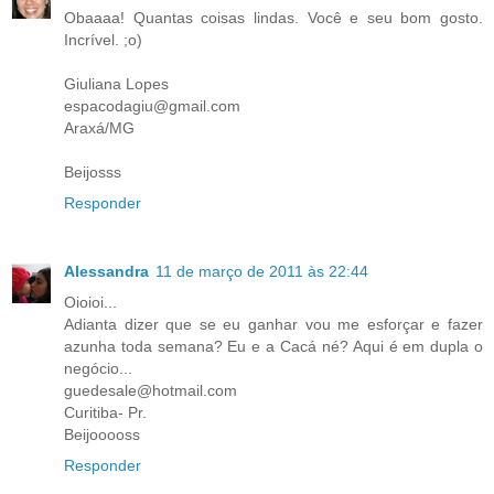
Obaaaa! Quantas coisas lindas. Você e seu bom gosto.
Incrível. ;o)
Giuliana Lopes
espacodagiu@gmail.com
Araxá/MG
Beijosss
Responder
Alessandra
11 de março de 2011 às 22:44
Oioioi...
Adianta dizer que se eu ganhar vou me esforçar e fazer
azunha toda semana? Eu e a Cacá né? Aqui é em dupla o
negócio...
guedesale@hotmail.com
Curitiba- Pr.
Beijooooss
Responder