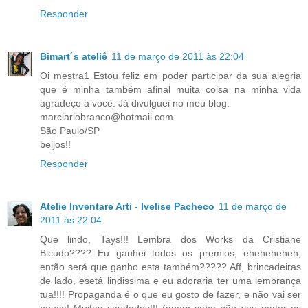
Responder
Bimart´s ateliê
11 de março de 2011 às 22:04
Oi mestra1 Estou feliz em poder participar da sua alegria
que é minha também afinal muita coisa na minha vida
agradeço a você. Já divulguei no meu blog.
marciariobranco@hotmail.com
São Paulo/SP
beijos!!
Responder
Atelie Inventare Arti - Ivelise Pacheco
11 de março de
2011 às 22:04
Que lindo, Tays!!! Lembra dos Works da Cristiane
Bicudo???? Eu ganhei todos os premios, eheheheheh,
então será que ganho esta também????? Aff, brincadeiras
de lado, esetá lindissima e eu adoraria ter uma lembrança
tua!!!! Propaganda é o que eu gosto de fazer, e não vai ser
pouca! Muitas saudades!!! (quem sabe não vou matar as