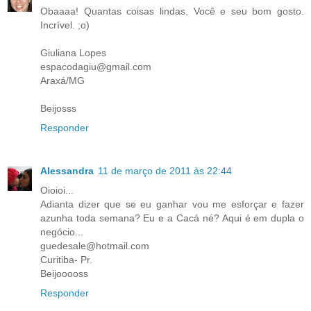
Obaaaa! Quantas coisas lindas. Você e seu bom gosto.
Incrível. ;o)
Giuliana Lopes
espacodagiu@gmail.com
Araxá/MG
Beijosss
Responder
Alessandra
11 de março de 2011 às 22:44
Oioioi...
Adianta dizer que se eu ganhar vou me esforçar e fazer
azunha toda semana? Eu e a Cacá né? Aqui é em dupla o
negócio...
guedesale@hotmail.com
Curitiba- Pr.
Beijooooss
Responder