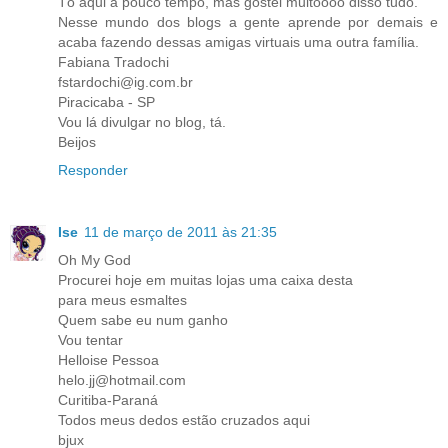
Tô aqui a pouco tempo, mas gostei muitoooo disso tudo.
Nesse mundo dos blogs a gente aprende por demais e
acaba fazendo dessas amigas virtuais uma outra família.
Fabiana Tradochi
fstardochi@ig.com.br
Piracicaba - SP
Vou lá divulgar no blog, tá.
Beijos
Responder
Ise
11 de março de 2011 às 21:35
Oh My God
Procurei hoje em muitas lojas uma caixa desta
para meus esmaltes
Quem sabe eu num ganho
Vou tentar
Helloise Pessoa
helo.jj@hotmail.com
Curitiba-Paraná
Todos meus dedos estão cruzados aqui
bjux