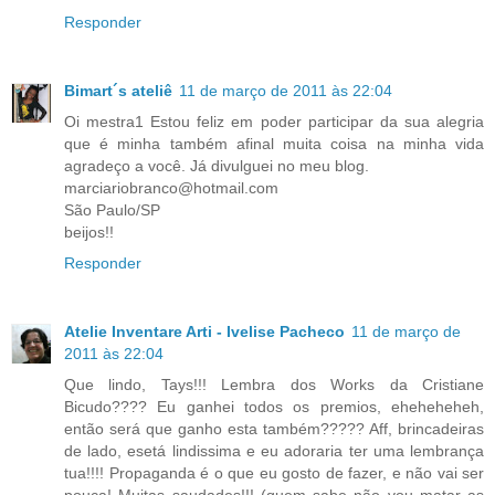
Responder
Bimart´s ateliê
11 de março de 2011 às 22:04
Oi mestra1 Estou feliz em poder participar da sua alegria
que é minha também afinal muita coisa na minha vida
agradeço a você. Já divulguei no meu blog.
marciariobranco@hotmail.com
São Paulo/SP
beijos!!
Responder
Atelie Inventare Arti - Ivelise Pacheco
11 de março de
2011 às 22:04
Que lindo, Tays!!! Lembra dos Works da Cristiane
Bicudo???? Eu ganhei todos os premios, eheheheheh,
então será que ganho esta também????? Aff, brincadeiras
de lado, esetá lindissima e eu adoraria ter uma lembrança
tua!!!! Propaganda é o que eu gosto de fazer, e não vai ser
pouca! Muitas saudades!!! (quem sabe não vou matar as