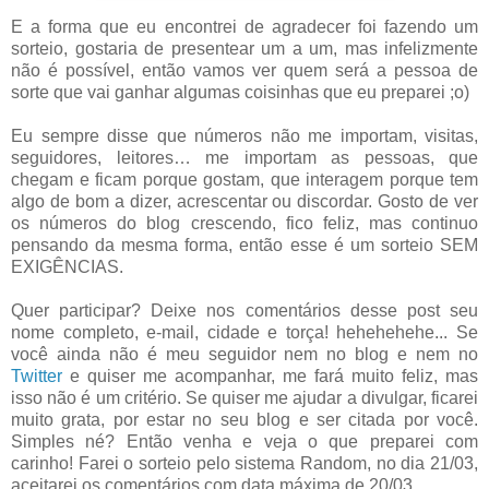
E a forma que eu encontrei de agradecer foi fazendo um
sorteio, gostaria de presentear um a um, mas infelizmente
não é possível, então vamos ver quem será a pessoa de
sorte que vai ganhar algumas coisinhas que eu preparei ;o)
Eu sempre disse que números não me importam, visitas,
seguidores, leitores… me importam as pessoas, que
chegam e ficam porque gostam, que interagem porque tem
algo de bom a dizer, acrescentar ou discordar. Gosto de ver
os números do blog crescendo, fico feliz, mas continuo
pensando da mesma forma, então esse é um sorteio SEM
EXIGÊNCIAS.
Quer participar? Deixe nos comentários desse post seu
nome completo, e-mail, cidade e torça! hehehehehe... Se
você ainda não é meu seguidor nem no blog e nem no
Twitter
e quiser me acompanhar, me fará muito feliz, mas
isso não é um critério. Se quiser me ajudar a divulgar, ficarei
muito grata, por estar no seu blog e ser citada por você.
Simples né? Então venha e veja o que preparei com
carinho! Farei o sorteio pelo sistema Random, no dia 21/03,
aceitarei os comentários com data máxima de 20/03.