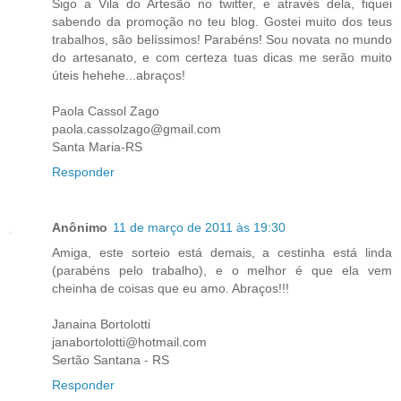
Sigo a Vila do Artesão no twitter, e através dela, fiquei
sabendo da promoção no teu blog. Gostei muito dos teus
trabalhos, são belíssimos! Parabéns! Sou novata no mundo
do artesanato, e com certeza tuas dicas me serão muito
úteis hehehe...abraços!
Paola Cassol Zago
paola.cassolzago@gmail.com
Santa Maria-RS
Responder
Anônimo
11 de março de 2011 às 19:30
Amiga, este sorteio está demais, a cestinha está linda
(parabéns pelo trabalho), e o melhor é que ela vem
cheinha de coisas que eu amo. Abraços!!!
Janaina Bortolotti
janabortolotti@hotmail.com
Sertão Santana - RS
Responder