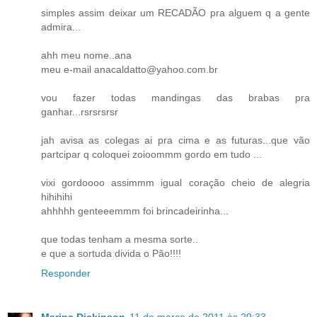
simples assim deixar um RECADÃO pra alguem q a gente
admira...
ahh meu nome..ana
meu e-mail anacaldatto@yahoo.com.br
vou fazer todas mandingas das brabas pra
ganhar...rsrsrsrsr
jah avisa as colegas ai pra cima e as futuras...que vão
partcipar q coloquei zoioommm gordo em tudo ...
vixi gordoooo assimmm igual coração cheio de alegria
hihihihi
ahhhhh genteeemmm foi brincadeirinha...
que todas tenham a mesma sorte..
e que a sortuda divida o Pão!!!!
Responder
Marina Dickinson
11 de março de 2011 às 20:33