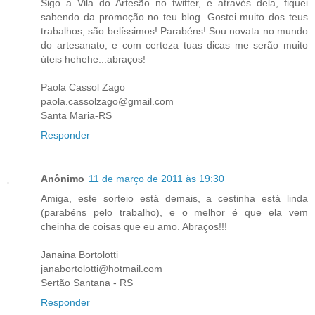
Sigo a Vila do Artesão no twitter, e através dela, fiquei
sabendo da promoção no teu blog. Gostei muito dos teus
trabalhos, são belíssimos! Parabéns! Sou novata no mundo
do artesanato, e com certeza tuas dicas me serão muito
úteis hehehe...abraços!
Paola Cassol Zago
paola.cassolzago@gmail.com
Santa Maria-RS
Responder
Anônimo
11 de março de 2011 às 19:30
Amiga, este sorteio está demais, a cestinha está linda
(parabéns pelo trabalho), e o melhor é que ela vem
cheinha de coisas que eu amo. Abraços!!!
Janaina Bortolotti
janabortolotti@hotmail.com
Sertão Santana - RS
Responder