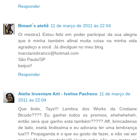
Responder
Bimart´s ateliê
11 de março de 2011 às 22:04
Oi mestra1 Estou feliz em poder participar da sua alegria
que é minha também afinal muita coisa na minha vida
agradeço a você. Já divulguei no meu blog.
marciariobranco@hotmail.com
São Paulo/SP
beijos!!
Responder
Atelie Inventare Arti - Ivelise Pacheco
11 de março de
2011 às 22:04
Que lindo, Tays!!! Lembra dos Works da Cristiane
Bicudo???? Eu ganhei todos os premios, eheheheheh,
então será que ganho esta também????? Aff, brincadeiras
de lado, esetá lindissima e eu adoraria ter uma lembrança
tua!!!! Propaganda é o que eu gosto de fazer, e não vai ser
pouca! Muitas saudades!!! (quem sabe não vou matar as