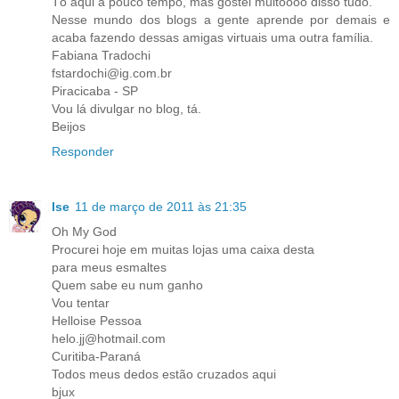
Tô aqui a pouco tempo, mas gostei muitoooo disso tudo.
Nesse mundo dos blogs a gente aprende por demais e
acaba fazendo dessas amigas virtuais uma outra família.
Fabiana Tradochi
fstardochi@ig.com.br
Piracicaba - SP
Vou lá divulgar no blog, tá.
Beijos
Responder
Ise
11 de março de 2011 às 21:35
Oh My God
Procurei hoje em muitas lojas uma caixa desta
para meus esmaltes
Quem sabe eu num ganho
Vou tentar
Helloise Pessoa
helo.jj@hotmail.com
Curitiba-Paraná
Todos meus dedos estão cruzados aqui
bjux