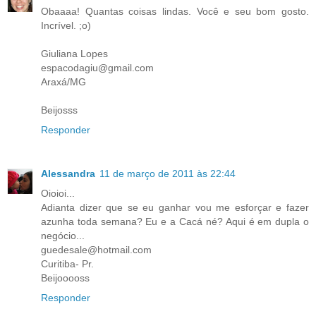
Obaaaa! Quantas coisas lindas. Você e seu bom gosto.
Incrível. ;o)
Giuliana Lopes
espacodagiu@gmail.com
Araxá/MG
Beijosss
Responder
Alessandra
11 de março de 2011 às 22:44
Oioioi...
Adianta dizer que se eu ganhar vou me esforçar e fazer
azunha toda semana? Eu e a Cacá né? Aqui é em dupla o
negócio...
guedesale@hotmail.com
Curitiba- Pr.
Beijooooss
Responder