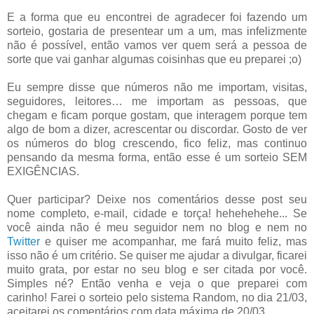
E a forma que eu encontrei de agradecer foi fazendo um
sorteio, gostaria de presentear um a um, mas infelizmente
não é possível, então vamos ver quem será a pessoa de
sorte que vai ganhar algumas coisinhas que eu preparei ;o)
Eu sempre disse que números não me importam, visitas,
seguidores, leitores… me importam as pessoas, que
chegam e ficam porque gostam, que interagem porque tem
algo de bom a dizer, acrescentar ou discordar. Gosto de ver
os números do blog crescendo, fico feliz, mas continuo
pensando da mesma forma, então esse é um sorteio SEM
EXIGÊNCIAS.
Quer participar? Deixe nos comentários desse post seu
nome completo, e-mail, cidade e torça! hehehehehe... Se
você ainda não é meu seguidor nem no blog e nem no
Twitter
e quiser me acompanhar, me fará muito feliz, mas
isso não é um critério. Se quiser me ajudar a divulgar, ficarei
muito grata, por estar no seu blog e ser citada por você.
Simples né? Então venha e veja o que preparei com
carinho! Farei o sorteio pelo sistema Random, no dia 21/03,
aceitarei os comentários com data máxima de 20/03.