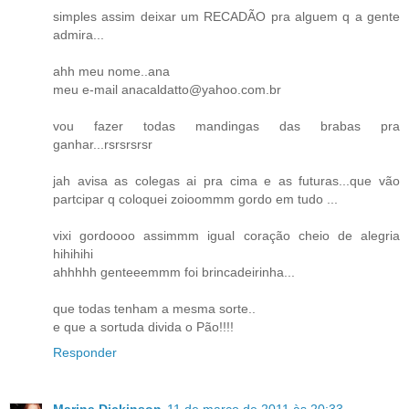
simples assim deixar um RECADÃO pra alguem q a gente
admira...
ahh meu nome..ana
meu e-mail anacaldatto@yahoo.com.br
vou fazer todas mandingas das brabas pra
ganhar...rsrsrsrsr
jah avisa as colegas ai pra cima e as futuras...que vão
partcipar q coloquei zoioommm gordo em tudo ...
vixi gordoooo assimmm igual coração cheio de alegria
hihihihi
ahhhhh genteeemmm foi brincadeirinha...
que todas tenham a mesma sorte..
e que a sortuda divida o Pão!!!!
Responder
Marina Dickinson
11 de março de 2011 às 20:33