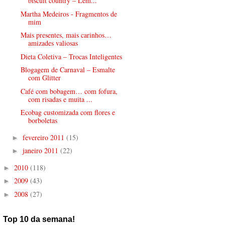
biscuit country – Lem...
Martha Medeiros - Fragmentos de
mim
Mais presentes, mais carinhos…
amizades valiosas
Dieta Coletiva – Trocas Inteligentes
Blogagem de Carnaval – Esmalte
com Glitter
Café com bobagem… com fofura,
com risadas e muita ...
Ecobag customizada com flores e
borboletas
fevereiro 2011
(15)
►
janeiro 2011
(22)
►
2010
(118)
►
2009
(43)
►
2008
(27)
►
Top 10 da semana!