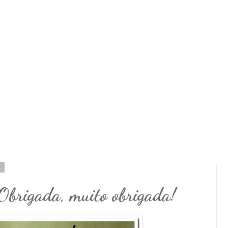
1
 Obrigada, muito obrigada!