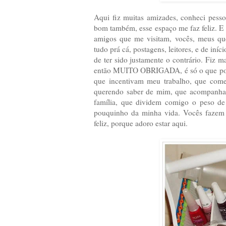
Aqui fiz muitas amizades, conheci pesso
bom também, esse espaço me faz feliz. E 
amigos que me visitam, vocês, meus quer
tudo prá cá, postagens, leitores, e de iní
de ter sido justamente o contrário. Fiz m
então MUITO OBRIGADA, é só o que poss
que incentivam meu trabalho, que co
querendo saber de mim, que acompanham
família, que dividem comigo o peso de 
pouquinho da minha vida. Vocês fazem 
feliz, porque adoro estar aqui.