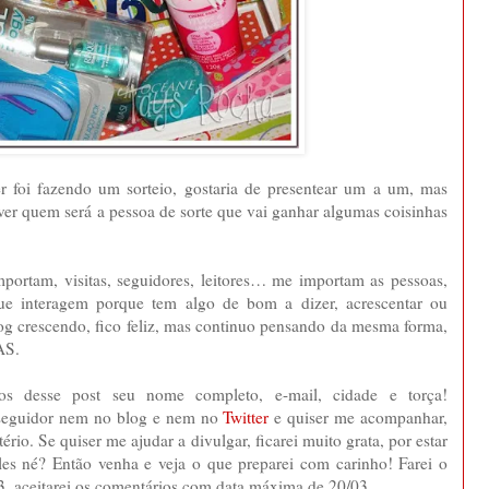
r foi fazendo um sorteio, gostaria de presentear um a um, mas
 ver quem será a pessoa de sorte que vai ganhar algumas coisinhas
ortam, visitas, seguidores, leitores… me importam as pessoas,
e interagem porque tem algo de bom a dizer, acrescentar ou
og crescendo, fico feliz, mas continuo pensando da mesma forma,
AS.
ios desse post seu nome completo, e-mail, cidade e torça!
 seguidor nem no blog e nem no
Twitter
e quiser me acompanhar,
ério. Se quiser me ajudar a divulgar, ficarei muito grata, por estar
les né? Então venha e veja o que preparei com carinho! Farei o
3, aceitarei os comentários com data máxima de 20/03.