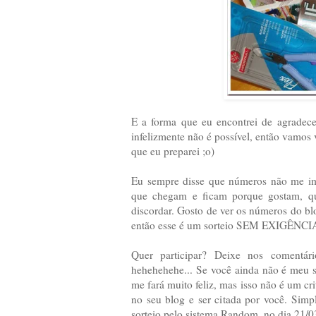
E a forma que eu encontrei de agradece
infelizmente não é possível, então vamos
que eu preparei ;o)
Eu sempre disse que números não me imp
que chegam e ficam porque gostam, qu
discordar. Gosto de ver os números do bl
então esse é um sorteio SEM EXIGÊNCI
Quer participar? Deixe nos comentár
hehehehehe... Se você ainda não é meu
me fará muito feliz, mas isso não é um crit
no seu blog e ser citada por você. Simp
sorteio pelo sistema Random, no dia 21/0