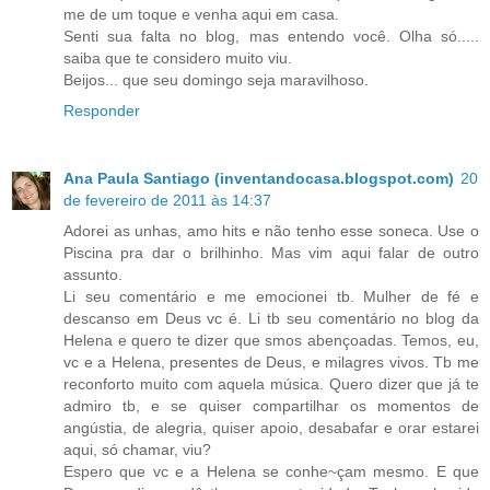
me de um toque e venha aqui em casa.
Senti sua falta no blog, mas entendo você. Olha só.....
saiba que te considero muito viu.
Beijos... que seu domingo seja maravilhoso.
Responder
Ana Paula Santiago (inventandocasa.blogspot.com)
20
de fevereiro de 2011 às 14:37
Adorei as unhas, amo hits e não tenho esse soneca. Use o
Piscina pra dar o brilhinho. Mas vim aqui falar de outro
assunto.
Li seu comentário e me emocionei tb. Mulher de fé e
descanso em Deus vc é. Li tb seu comentário no blog da
Helena e quero te dizer que smos abençoadas. Temos, eu,
vc e a Helena, presentes de Deus, e milagres vivos. Tb me
reconforto muito com aquela música. Quero dizer que já te
admiro tb, e se quiser compartilhar os momentos de
angústia, de alegria, quiser apoio, desabafar e orar estarei
aqui, só chamar, viu?
Espero que vc e a Helena se conhe~çam mesmo. E que