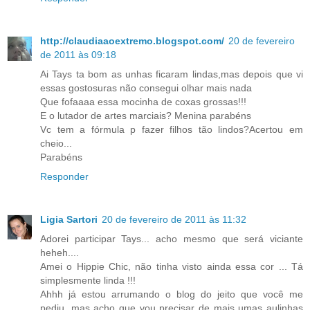
http://claudiaaoextremo.blogspot.com/
20 de fevereiro
de 2011 às 09:18
Ai Tays ta bom as unhas ficaram lindas,mas depois que vi
essas gostosuras não consegui olhar mais nada
Que fofaaaa essa mocinha de coxas grossas!!!
E o lutador de artes marciais? Menina parabéns
Vc tem a fórmula p fazer filhos tão lindos?Acertou em
cheio...
Parabéns
Responder
Ligia Sartori
20 de fevereiro de 2011 às 11:32
Adorei participar Tays... acho mesmo que será viciante
heheh....
Amei o Hippie Chic, não tinha visto ainda essa cor ... Tá
simplesmente linda !!!
Ahhh já estou arrumando o blog do jeito que você me
pediu, mas acho que vou precisar de mais umas aulinhas