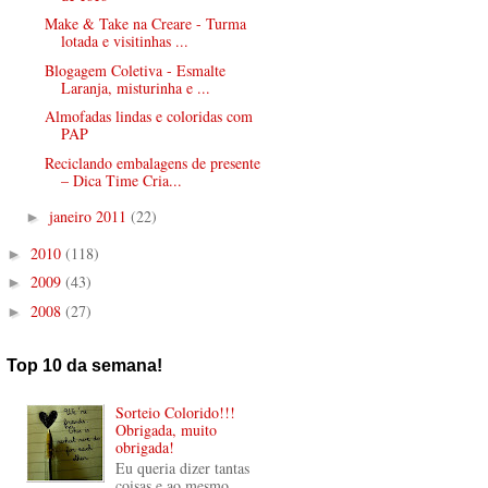
Make & Take na Creare - Turma
lotada e visitinhas ...
Blogagem Coletiva - Esmalte
Laranja, misturinha e ...
Almofadas lindas e coloridas com
PAP
Reciclando embalagens de presente
– Dica Time Cria...
janeiro 2011
(22)
►
2010
(118)
►
2009
(43)
►
2008
(27)
►
Top 10 da semana!
Sorteio Colorido!!!
Obrigada, muito
obrigada!
Eu queria dizer tantas
coisas e ao mesmo