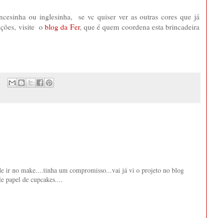
cesinha ou inglesinha, se vc quiser ver as outras cores que já
ações, visite o
blog da Fer
, que é quem coordena esta brincadeira
de ir no make....tinha um compromisso...vai já vi o projeto no blog
e papel de cupcakes....