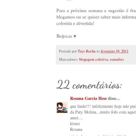
Para a próxima semana a sugestão é fran
blogamos ou se quiser saber mais inform
colorida e divertida!
Beijocas ♥
Postado por
Tays Rocha
às
fevereiro 19, 2011
Marcadores:
blogagem coletiva
,
esmaltes
22 comentários:
Rosana Garcia Hess
disse...
que lindo!!! infelizmente hoje não pu
da Paty Molina...muito fofo com aquel
amei....
kisses
Rosana