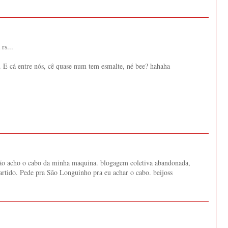
rs...
. E cá entre nós, cê quase num tem esmalte, né bee? hahaha
Não acho o cabo da minha maquina. blogagem coletiva abandonada,
rtido. Pede pra São Longuinho pra eu achar o cabo. beijoss