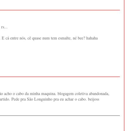
rs...
. E cá entre nós, cê quase num tem esmalte, né bee? hahaha
Não acho o cabo da minha maquina. blogagem coletiva abandonada,
rtido. Pede pra São Longuinho pra eu achar o cabo. beijoss