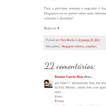
Para a próxima semana a sugestão é fran
blogamos ou se quiser saber mais inform
colorida e divertida!
Beijocas ♥
Postado por
Tays Rocha
às
fevereiro 19, 2011
Marcadores:
blogagem coletiva
,
esmaltes
22 comentários:
Rosana Garcia Hess
disse...
que lindo!!! infelizmente hoje não pu
da Paty Molina...muito fofo com aquel
amei....
kisses
Rosana