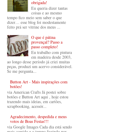
obrigada!
Eu queria dizer tantas
coisas e ao mesmo
tempo fico meio sem saber o que
dizer… esse blog foi modestamente
feito prá ser vitrine dos meus ...
O que é pátina
provençal? Passo a
passo completo!
Eu trabalho com pintura
em madeira desde 2003,
ao longo desse período já criei muitas
peças, produzi um acervo considerável.
Se me pergunta...
Button Art - Mais inspirações com
botões!
via American Crafts Já postei sobre
botões e Button Art aqui , hoje estou
trazendo mais ideias, em cartões,
scrapbooking, acessór...
Agradecimento, despedida e meus
votos de Boas Festas!!!
via Google Images Cada dia está sendo
mais corrido e o tempo fugindo por