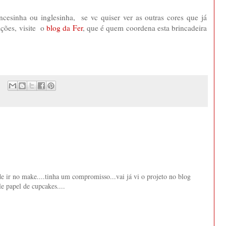
cesinha ou inglesinha, se vc quiser ver as outras cores que já
ações, visite o
blog da Fer
, que é quem coordena esta brincadeira
de ir no make....tinha um compromisso...vai já vi o projeto no blog
e papel de cupcakes....