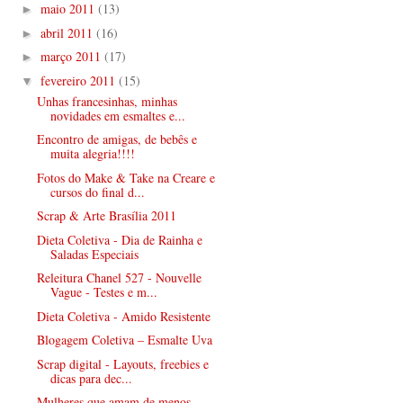
maio 2011
(13)
►
abril 2011
(16)
►
março 2011
(17)
►
fevereiro 2011
(15)
▼
Unhas francesinhas, minhas
novidades em esmaltes e...
Encontro de amigas, de bebês e
muita alegria!!!!
Fotos do Make & Take na Creare e
cursos do final d...
Scrap & Arte Brasília 2011
Dieta Coletiva - Dia de Rainha e
Saladas Especiais
Releitura Chanel 527 - Nouvelle
Vague - Testes e m...
Dieta Coletiva - Amido Resistente
Blogagem Coletiva – Esmalte Uva
Scrap digital - Layouts, freebies e
dicas para dec...
Mulheres que amam de menos