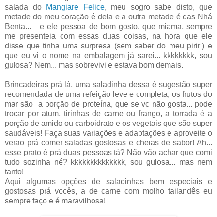
salada do
Mangiare Felice
, meu sogro sabe disto, que
metade do meu coração é dela e a outra metade é das Nhá
Benta... e ele pessoa de bom gosto, que miama, sempre
me presenteia com essas duas coisas, na hora que ele
disse que tinha uma surpresa (sem saber do meu piriri) e
que eu vi o nome na embalagem já sarei... kkkkkkkk, sou
gulosa? Nem... mas sobrevivi e estava bom demais.
Brincadeiras prá lá, uma saladinha dessa é sugestão super
recomendada de uma refeição leve e completa, os frutos do
mar são a porção de proteína, que se vc não gosta... pode
trocar por atum, tirinhas de carne ou frango, a torrada é a
porção de amido ou carboidrato e os vegetais que são super
saudáveis! Faça suas variações e adaptações e aproveite o
verão prá comer saladas gostosas e cheias de sabor! Ah...
esse prato é prá duas pessoas tá? Não vão achar que comi
tudo sozinha né? kkkkkkkkkkkkkk, sou gulosa... mas nem
tanto!
Aqui algumas opções de saladinhas bem especiais e
gostosas prá vocês, a de carne com molho tailandês eu
sempre faço e é maravilhosa!