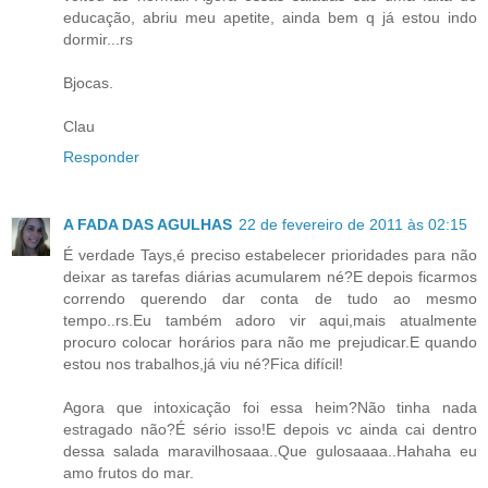
educação, abriu meu apetite, ainda bem q já estou indo
dormir...rs
Bjocas.
Clau
Responder
A FADA DAS AGULHAS
22 de fevereiro de 2011 às 02:15
É verdade Tays,é preciso estabelecer prioridades para não
deixar as tarefas diárias acumularem né?E depois ficarmos
correndo querendo dar conta de tudo ao mesmo
tempo..rs.Eu também adoro vir aqui,mais atualmente
procuro colocar horários para não me prejudicar.E quando
estou nos trabalhos,já viu né?Fica difícil!
Agora que intoxicação foi essa heim?Não tinha nada
estragado não?É sério isso!E depois vc ainda cai dentro
dessa salada maravilhosaaa..Que gulosaaaa..Hahaha eu
amo frutos do mar.