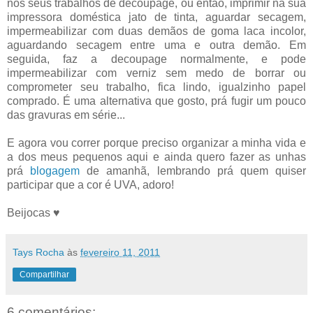
nos seus trabalhos de decoupage, ou então, imprimir na sua
impressora doméstica jato de tinta, aguardar secagem,
impermeabilizar com duas demãos de goma laca incolor,
aguardando secagem entre uma e outra demão. Em
seguida, faz a decoupage normalmente, e pode
impermeabilizar com verniz sem medo de borrar ou
comprometer seu trabalho, fica lindo, igualzinho papel
comprado. É uma alternativa que gosto, prá fugir um pouco
das gravuras em série...
E agora vou correr porque preciso organizar a minha vida e
a dos meus pequenos aqui e ainda quero fazer as unhas
prá
blogagem
de amanhã, lembrando prá quem quiser
participar que a cor é UVA, adoro!
Beijocas ♥
Tays Rocha
às
fevereiro 11, 2011
Compartilhar
6 comentários: