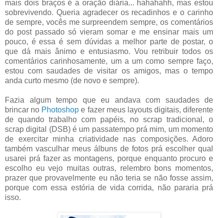
mais dois braços é a oração diária... hahahahh, mas estou
sobrevivendo. Queria agradecer os recadinhos e o carinho
de sempre, vocês me surpreendem sempre, os comentários
do post passado só vieram somar e me ensinar mais um
pouco, é essa é sem dúvidas a melhor parte de postar, o
que dá mais ânimo e entusiasmo. Vou retribuir todos os
comentários carinhosamente, um a um como sempre faço,
estou com saudades de visitar os amigos, mas o tempo
anda curto mesmo (de novo e sempre).
Fazia algum tempo que eu andava com saudades de
brincar no
Photoshop
e fazer meus layouts digitais, diferente
de quando trabalho com papéis, no scrap tradicional, o
scrap digital (DSB) é um passatempo prá mim, um momento
de exercitar minha criatividade nas composições. Adoro
também vasculhar meus álbuns de fotos prá escolher qual
usarei prá fazer as montagens, porque enquanto procuro e
escolho eu vejo muitas outras, relembro bons momentos,
prazer que provavelmente eu não teria se não fosse assim,
porque com essa estória de vida corrida, não pararia prá
isso.