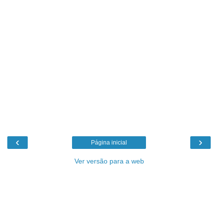
‹
›
Página inicial
Ver versão para a web