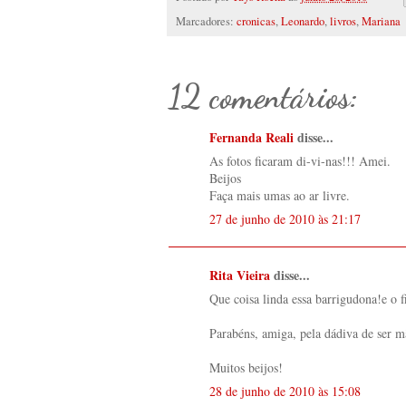
Marcadores:
cronicas
,
Leonardo
,
livros
,
Mariana
12 comentários:
Fernanda Reali
disse...
As fotos ficaram di-vi-nas!!! Amei.
Beijos
Faça mais umas ao ar livre.
27 de junho de 2010 às 21:17
Rita Vieira
disse...
Que coisa linda essa barrigudona!e o f
Parabéns, amiga, pela dádiva de ser m
Muitos beijos!
28 de junho de 2010 às 15:08