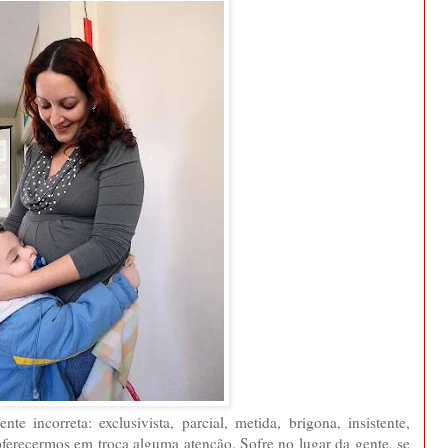
incorreta: exclusivista, parcial, metida, brigona, insistente,
 oferecermos em troca alguma atenção. Sofre no lugar da gente, se