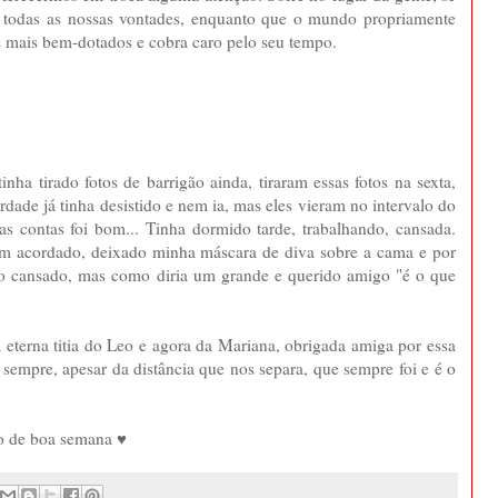
r todas as nossas vontades, enquanto que o mundo propriamente
os mais bem-dotados e cobra caro pelo seu tempo.
ha tirado fotos de barrigão ainda, tiraram essas fotos na sexta,
erdade já tinha desistido e nem ia, mas eles vieram no intervalo do
as contas foi bom... Tinha dormido tarde, trabalhando, cansada.
cém acordado, deixado minha máscara de diva sobre a cama e por
to cansado, mas como diria um grande e querido amigo "é o que
a eterna titia do Leo e agora da Mariana, obrigada amiga por essa
 sempre, apesar da distância que nos separa, que sempre foi e é o
jo de boa semana ♥