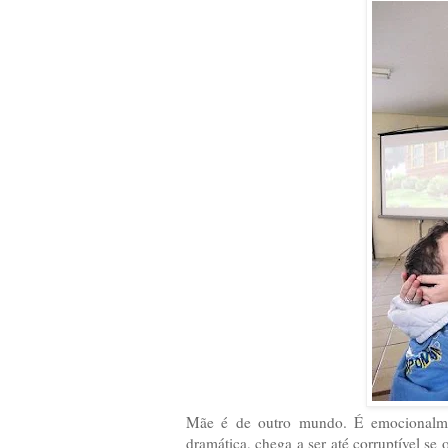
Mãe é de outro mundo. É emocionalmente 
dramática, chega a ser até corruptível se