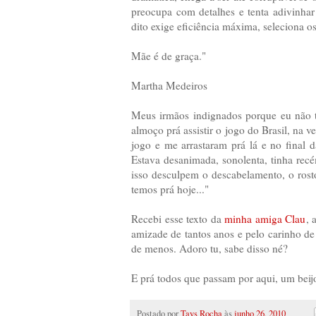
preocupa com detalhes e tenta adivinha
dito exige eficiência máxima, seleciona 
Mãe é de graça."
Martha Medeiros
Meus irmãos indignados porque eu não tin
almoço prá assistir o jogo do Brasil, na v
jogo e me arrastaram prá lá e no final d
Estava desanimada, sonolenta, tinha re
isso desculpem o descabelamento, o ros
temos prá hoje..."
Recebi esse texto da
minha amiga Clau
, 
amizade de tantos anos e pelo carinho de
de menos. Adoro tu, sabe disso né?
E prá todos que passam por aqui, um bei
Postado por
Tays Rocha
às
junho 26, 2010