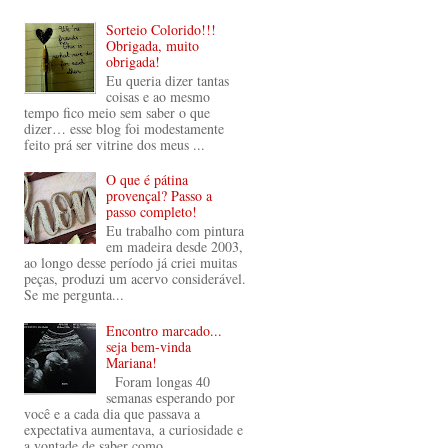
Sorteio Colorido!!!
Obrigada, muito
obrigada!
Eu queria dizer tantas
coisas e ao mesmo
tempo fico meio sem saber o que
dizer… esse blog foi modestamente
feito prá ser vitrine dos meus ...
O que é pátina
provençal? Passo a
passo completo!
Eu trabalho com pintura
em madeira desde 2003,
ao longo desse período já criei muitas
peças, produzi um acervo considerável.
Se me pergunta...
Encontro marcado...
seja bem-vinda
Mariana!
Foram longas 40
semanas esperando por
você e a cada dia que passava a
expectativa aumentava, a curiosidade e
a vontade de saber como ...