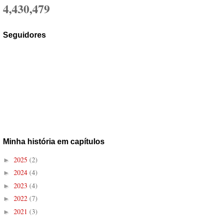
4,430,479
Seguidores
Minha história em capítulos
2025
(2)
►
2024
(4)
►
2023
(4)
►
2022
(7)
►
2021
(3)
►