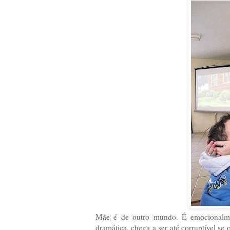
Mãe é de outro mundo. É emocionalmente 
dramática, chega a ser até corruptível se