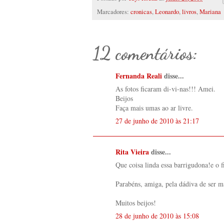
Marcadores:
cronicas
,
Leonardo
,
livros
,
Mariana
12 comentários:
Fernanda Reali
disse...
As fotos ficaram di-vi-nas!!! Amei.
Beijos
Faça mais umas ao ar livre.
27 de junho de 2010 às 21:17
Rita Vieira
disse...
Que coisa linda essa barrigudona!e o f
Parabéns, amiga, pela dádiva de ser m
Muitos beijos!
28 de junho de 2010 às 15:08