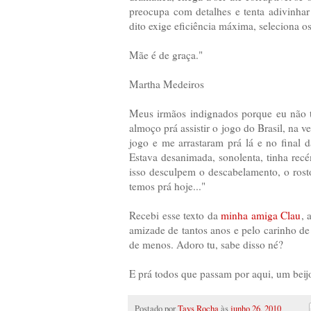
preocupa com detalhes e tenta adivinha
dito exige eficiência máxima, seleciona 
Mãe é de graça."
Martha Medeiros
Meus irmãos indignados porque eu não tin
almoço prá assistir o jogo do Brasil, na v
jogo e me arrastaram prá lá e no final d
Estava desanimada, sonolenta, tinha re
isso desculpem o descabelamento, o ros
temos prá hoje..."
Recebi esse texto da
minha amiga Clau
, 
amizade de tantos anos e pelo carinho de
de menos. Adoro tu, sabe disso né?
E prá todos que passam por aqui, um bei
Postado por
Tays Rocha
às
junho 26, 2010