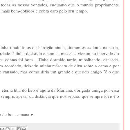
r todas as nossas vontades, enquanto que o mundo propriamente
os mais bem-dotados e cobra caro pelo seu tempo.
ha tirado fotos de barrigão ainda, tiraram essas fotos na sexta,
erdade já tinha desistido e nem ia, mas eles vieram no intervalo do
as contas foi bom... Tinha dormido tarde, trabalhando, cansada.
cém acordado, deixado minha máscara de diva sobre a cama e por
to cansado, mas como diria um grande e querido amigo "é o que
a eterna titia do Leo e agora da Mariana, obrigada amiga por essa
 sempre, apesar da distância que nos separa, que sempre foi e é o
jo de boa semana ♥