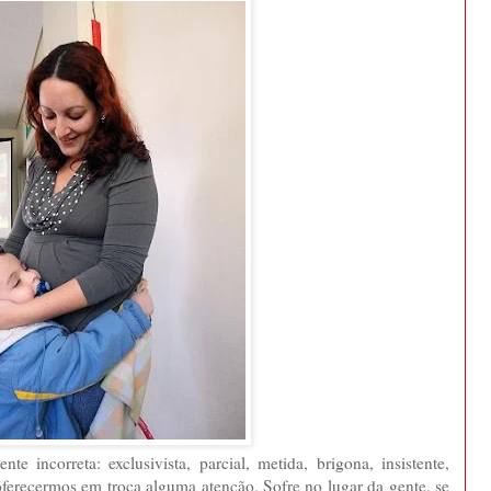
incorreta: exclusivista, parcial, metida, brigona, insistente,
 oferecermos em troca alguma atenção. Sofre no lugar da gente, se