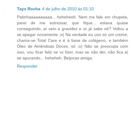
Tays Rocha
4 de julho de 2010 às 01:10
Patinhaaaaaaaaaa... heheheeh. Nem me fale em chupeta,
parei de me estressar, que fique... estava quase
conseguindo, aí veio a gravidez e vc já sabe né? Voltou a
se apegar novamente ;o( Na verdade eu uso só um creme,
chama-se Total Care e é à base de colágeno, e também
Óleo de Amêndoas Doces, só ;o) Não se preocupa com
isso, vou ficar feliz se vc fizer, mas se não der, não fica aí
se apurando... heheheh. Beijocas amiga.
Responder