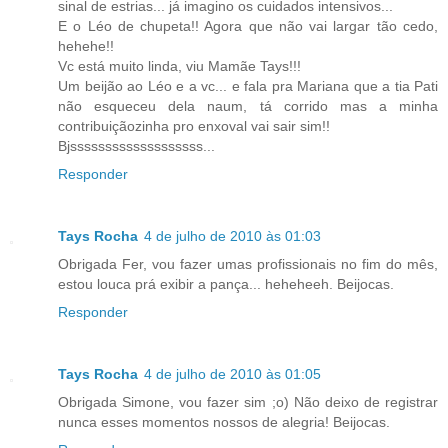
sinal de estrias... já imagino os cuidados intensivos...
E o Léo de chupeta!! Agora que não vai largar tão cedo,
hehehe!!
Vc está muito linda, viu Mamãe Tays!!!
Um beijão ao Léo e a vc... e fala pra Mariana que a tia Pati
não esqueceu dela naum, tá corrido mas a minha
contribuiçãozinha pro enxoval vai sair sim!!
Bjsssssssssssssssssss...
Responder
Tays Rocha
4 de julho de 2010 às 01:03
Obrigada Fer, vou fazer umas profissionais no fim do mês,
estou louca prá exibir a pança... heheheeh. Beijocas.
Responder
Tays Rocha
4 de julho de 2010 às 01:05
Obrigada Simone, vou fazer sim ;o) Não deixo de registrar
nunca esses momentos nossos de alegria! Beijocas.