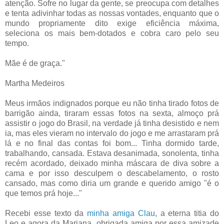
atenção. Sofre no lugar da gente, se preocupa com detalhes
e tenta adivinhar todas as nossas vontades, enquanto que o
mundo propriamente dito exige eficiência máxima,
seleciona os mais bem-dotados e cobra caro pelo seu
tempo.
Mãe é de graça."
Martha Medeiros
Meus irmãos indignados porque eu não tinha tirado fotos de
barrigão ainda, tiraram essas fotos na sexta, almoço prá
assistir o jogo do Brasil, na verdade já tinha desistido e nem
ia, mas eles vieram no intervalo do jogo e me arrastaram prá
lá e no final das contas foi bom... Tinha dormido tarde,
trabalhando, cansada. Estava desanimada, sonolenta, tinha
recém acordado, deixado minha máscara de diva sobre a
cama e por isso desculpem o descabelamento, o rosto
cansado, mas como diria um grande e querido amigo "é o
que temos prá hoje..."
Recebi esse texto da
minha amiga Clau
, a eterna titia do
Leo e agora da Mariana, obrigada amiga por essa amizade