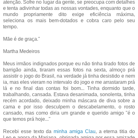
atenção. Sofre no lugar da gente, se preocupa com detalhes
e tenta adivinhar todas as nossas vontades, enquanto que o
mundo propriamente dito exige eficiência máxima,
seleciona os mais bem-dotados e cobra caro pelo seu
tempo.
Mãe é de graça."
Martha Medeiros
Meus irmãos indignados porque eu não tinha tirado fotos de
barrigão ainda, tiraram essas fotos na sexta, almoço prá
assistir o jogo do Brasil, na verdade já tinha desistido e nem
ia, mas eles vieram no intervalo do jogo e me arrastaram prá
lá e no final das contas foi bom... Tinha dormido tarde,
trabalhando, cansada. Estava desanimada, sonolenta, tinha
recém acordado, deixado minha máscara de diva sobre a
cama e por isso desculpem o descabelamento, o rosto
cansado, mas como diria um grande e querido amigo "é o
que temos prá hoje..."
Recebi esse texto da
minha amiga Clau
, a eterna titia do
Leo e agora da Mariana, obrigada amiga por essa amizade