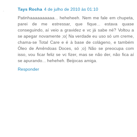
Tays Rocha
4 de julho de 2010 às 01:10
Patinhaaaaaaaaaa... heheheeh. Nem me fale em chupeta,
parei de me estressar, que fique... estava quase
conseguindo, aí veio a gravidez e vc já sabe né? Voltou a
se apegar novamente ;o( Na verdade eu uso só um creme,
chama-se Total Care e é à base de colágeno, e também
Óleo de Amêndoas Doces, só ;o) Não se preocupa com
isso, vou ficar feliz se vc fizer, mas se não der, não fica aí
se apurando... heheheh. Beijocas amiga.
Responder