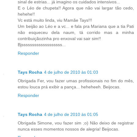
sinal de estrias... já imagino os cuidados intensivos...
E o Léo de chupeta!! Agora que não vai largar tão cedo,
hehehe!!
Vc está muito linda, viu Mamãe Tays!!!
Um beijão ao Léo e a vc... e fala pra Mariana que a tia Pati
não esqueceu dela naum, tá corrido mas a minha
contribuiçãozinha pro enxoval vai sair sim!!
Bjsssssssssssssssssss...
Responder
Tays Rocha
4 de julho de 2010 às 01:03
Obrigada Fer, vou fazer umas profissionais no fim do mês,
estou louca prá exibir a pança... heheheeh. Beijocas.
Responder
Tays Rocha
4 de julho de 2010 às 01:05
Obrigada Simone, vou fazer sim ;o) Não deixo de registrar
nunca esses momentos nossos de alegria! Beijocas.