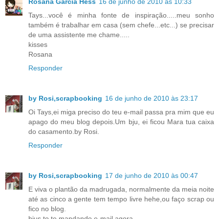
Rosana Garcia Hess
16 de junho de 2010 às 10:33
Tays...você é minha fonte de inspiração.....meu sonho
também é trabalhar em casa (sem chefe...etc...) se precisar
de uma assistente me chame.....
kisses
Rosana
Responder
by Rosi,scrapbooking
16 de junho de 2010 às 23:17
Oi Tays,ei miga preciso do teu e-mail passa pra mim que eu
apago do meu blog depois.Um bju, ei ficou Mara tua caixa
do casamento.by Rosi.
Responder
by Rosi,scrapbooking
17 de junho de 2010 às 00:47
E viva o plantão da madrugada, normalmente da meia noite
até as cinco a gente tem tempo livre hehe,ou faço scrap ou
fico no blog.
bjus to te mandando e-mail agora.