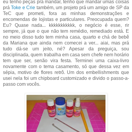
eu tenho peças prá mandar, tenho que mandar umas coisas
prá
Toke e Crie
também, um projeto prá um amigo de SP da
TeC que prometi, fora as minhas demonstrações e
encomendas de lojistas e particulares. Preocupada quem?
Eu? Quase nada... kkkkkkkkkkk, o negócio é esse, rir
sempre, já que o que não tem remédio, remediado está. E
no meio disso tudo tem minha casa, quarto e chá de bebê
da Mariana que ainda nem comecei a ver... aiai, mas prá
tudo dá-se um jeito, né? Apesar da preguiça, sou
disciplinada, quem trabalha em casa sem chefe nem horário
tem que ser, senão vira festa. Terminei uma caixa-livro
novamente com o tema casamento, só que dessa vez em
sépia, motivo de flores retrô. Um dos embellishments que
usei nela foi um chipboard customizado e divido o passo-a-
passo com vocês.