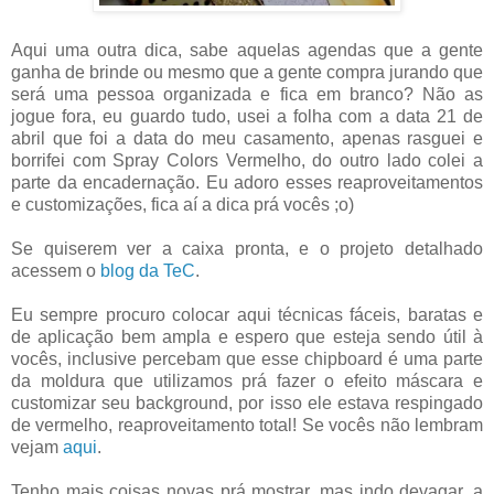
Aqui uma outra dica, sabe aquelas agendas que a gente
ganha de brinde ou mesmo que a gente compra jurando que
será uma pessoa organizada e fica em branco? Não as
jogue fora, eu guardo tudo, usei a folha com a data 21 de
abril que foi a data do meu casamento, apenas rasguei e
borrifei com Spray Colors Vermelho, do outro lado colei a
parte da encadernação. Eu adoro esses reaproveitamentos
e customizações, fica aí a dica prá vocês ;o)
Se quiserem ver a caixa pronta, e o projeto detalhado
acessem o
blog da TeC
.
Eu sempre procuro colocar aqui técnicas fáceis, baratas e
de aplicação bem ampla e espero que esteja sendo útil à
vocês, inclusive percebam que esse chipboard é uma parte
da moldura que utilizamos prá fazer o efeito máscara e
customizar seu background, por isso ele estava respingado
de vermelho, reaproveitamento total! Se vocês não lembram
vejam
aqui
.
Tenho mais coisas novas prá mostrar, mas indo devagar, a