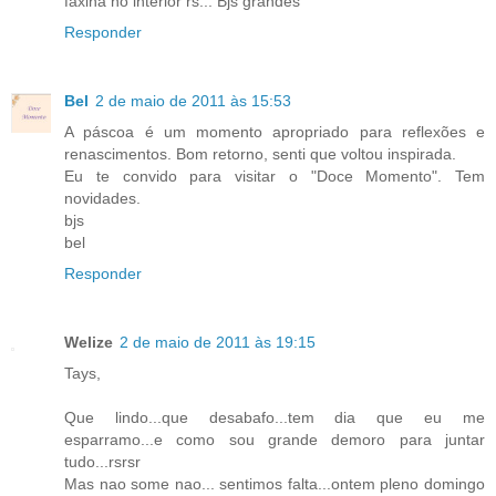
faxina no interior rs... Bjs grandes
Responder
Bel
2 de maio de 2011 às 15:53
A páscoa é um momento apropriado para reflexões e
renascimentos. Bom retorno, senti que voltou inspirada.
Eu te convido para visitar o "Doce Momento". Tem
novidades.
bjs
bel
Responder
Welize
2 de maio de 2011 às 19:15
Tays,
Que lindo...que desabafo...tem dia que eu me
esparramo...e como sou grande demoro para juntar
tudo...rsrsr
Mas nao some nao... sentimos falta...ontem pleno domingo