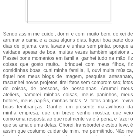
Sendo assim me cuidei, dormi e comi muito bem, deixei de
arrumar a cama e a casa alguns dias, fiquei boa parte dos
dias de pijama, cara lavada e unhas sem pintar, porque a
vaidade apesar de boa, muitas vezes também aprisiona...
Passei bons momentos em família, ganhei tudo na mão, fiz
coisas que gosto muito... brinquei com meus filhos, fiz
comidinhas boas, curti minha família, li, ouvi muita música,
fiquei nos meus blogs de imagem, pesquisei artesanato,
rascunhei novos projetos, tirei fotos sem compromisso; fotos
de coisas, de pessoas, de pessoinhas. Arrumei meus
ateliers, namorei minhas coisas, meus paninhos, meus
botões, meus papéis, minhas tintas. Vi fotos antigas, revivi
boas lembranças. Ganhei um presente maravilhoso da
minha empresa, que em breve venho mostrar, que veio
como uma resposta ao que realmente vale à pena, e fazer o
que se ama é uma delas. Chorei, transbordei e estou leve, é
assim que costumo cuidar de mim, me permitindo. Não me