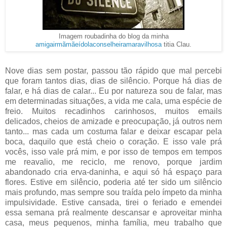
Imagem roubadinha do blog da minha
amigairmãmãeídolaconselheiramaravilhosa
titia Clau.
Nove dias sem postar, passou tão rápido que mal percebi
que foram tantos dias, dias de silêncio. Porque há dias de
falar, e há dias de calar... Eu por natureza sou de falar, mas
em determinadas situações, a vida me cala, uma espécie de
freio. Muitos recadinhos carinhosos, muitos emails
delicados, cheios de amizade e preocupação, já outros nem
tanto... mas cada um costuma falar e deixar escapar pela
boca, daquilo que está cheio o coração. E isso vale prá
vocês, isso vale prá mim, e por isso de tempos em tempos
me reavalio, me reciclo, me renovo, porque jardim
abandonado cria erva-daninha, e aqui só há espaço para
flores. Estive em silêncio, poderia até ter sido um silêncio
mais profundo, mas sempre sou traída pelo ímpeto da minha
impulsividade. Estive cansada, tirei o feriado e emendei
essa semana prá realmente descansar e aproveitar minha
casa, meus pequenos, minha família, meu trabalho que