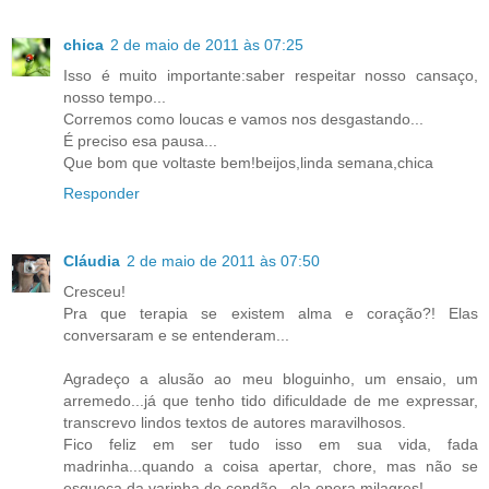
chica
2 de maio de 2011 às 07:25
Isso é muito importante:saber respeitar nosso cansaço,
nosso tempo...
Corremos como loucas e vamos nos desgastando...
É preciso esa pausa...
Que bom que voltaste bem!beijos,linda semana,chica
Responder
Cláudia
2 de maio de 2011 às 07:50
Cresceu!
Pra que terapia se existem alma e coração?! Elas
conversaram e se entenderam...
Agradeço a alusão ao meu bloguinho, um ensaio, um
arremedo...já que tenho tido dificuldade de me expressar,
transcrevo lindos textos de autores maravilhosos.
Fico feliz em ser tudo isso em sua vida, fada
madrinha...quando a coisa apertar, chore, mas não se
esqueça da varinha de condão...ela opera milagres!