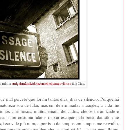
da minha
amigairmãmãeídolaconselheiramaravilhosa
titia Clau.
ue mal percebi que foram tantos dias, dias de silêncio. Porque há
or natureza sou de falar, mas em determinadas situações, a vida me
dinhos carinhosos, muitos emails delicados, cheios de amizade e
 cada um costuma falar e deixar escapar pela boca, daquilo que
ês, isso vale prá mim, e por isso de tempos em tempos me reavalio,
bandonado cria erva-daninha, e aqui só há espaço para flores.