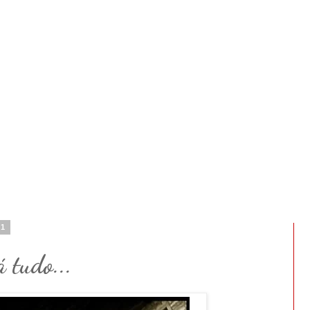
11
 tudo...