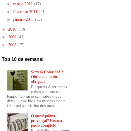
março 2011
(17)
►
fevereiro 2011
(15)
►
janeiro 2011
(22)
►
2010
(118)
►
2009
(43)
►
2008
(27)
►
Top 10 da semana!
Sorteio Colorido!!!
Obrigada, muito
obrigada!
Eu queria dizer tantas
coisas e ao mesmo
tempo fico meio sem saber o que
dizer… esse blog foi modestamente
feito prá ser vitrine dos meus ...
O que é pátina
provençal? Passo a
passo completo!
Eu trabalho com pintura