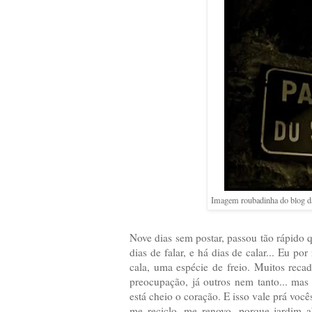
Imagem roubadinha do blog 
Nove dias sem postar, passou tão rápido q
dias de falar, e há dias de calar... Eu p
cala, uma espécie de freio. Muitos reca
preocupação, já outros nem tanto... mas
está cheio o coração. E isso vale prá voc
me reciclo, me renovo, porque jardim a