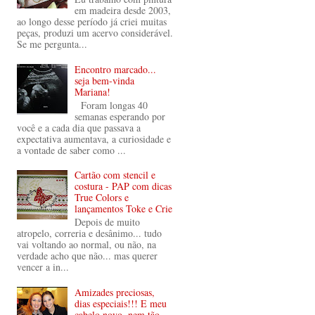
em madeira desde 2003,
ao longo desse período já criei muitas
peças, produzi um acervo considerável.
Se me pergunta...
Encontro marcado...
seja bem-vinda
Mariana!
Foram longas 40
semanas esperando por
você e a cada dia que passava a
expectativa aumentava, a curiosidade e
a vontade de saber como ...
Cartão com stencil e
costura - PAP com dicas
True Colors e
lançamentos Toke e Crie
Depois de muito
atropelo, correria e desânimo... tudo
vai voltando ao normal, ou não, na
verdade acho que não... mas querer
vencer a in...
Amizades preciosas,
dias especiais!!! E meu
cabelo novo, nem tão