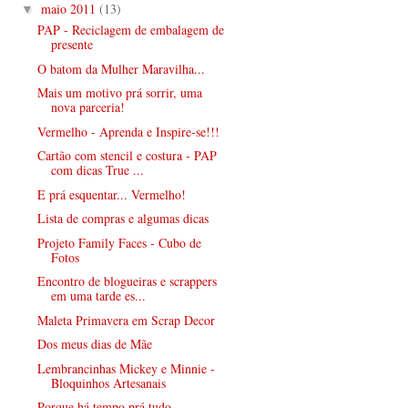
maio 2011
(13)
▼
PAP - Reciclagem de embalagem de
presente
O batom da Mulher Maravilha...
Mais um motivo prá sorrir, uma
nova parceria!
Vermelho - Aprenda e Inspire-se!!!
Cartão com stencil e costura - PAP
com dicas True ...
E prá esquentar... Vermelho!
Lista de compras e algumas dicas
Projeto Family Faces - Cubo de
Fotos
Encontro de blogueiras e scrappers
em uma tarde es...
Maleta Primavera em Scrap Decor
Dos meus dias de Mãe
Lembrancinhas Mickey e Minnie -
Bloquinhos Artesanais
Porque há tempo prá tudo...