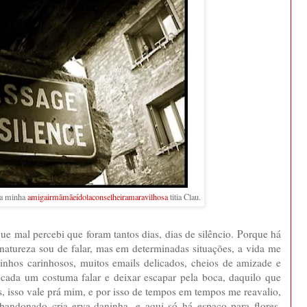
da minha
amigairmãmãeídolaconselheiramaravilhosa
titia Clau.
ue mal percebi que foram tantos dias, dias de silêncio. Porque há
or natureza sou de falar, mas em determinadas situações, a vida me
dinhos carinhosos, muitos emails delicados, cheios de amizade e
 cada um costuma falar e deixar escapar pela boca, daquilo que
ês, isso vale prá mim, e por isso de tempos em tempos me reavalio,
bandonado cria erva-daninha, e aqui só há espaço para flores.