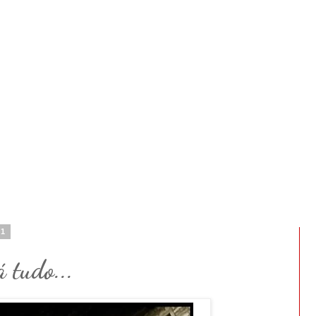
11
 tudo...