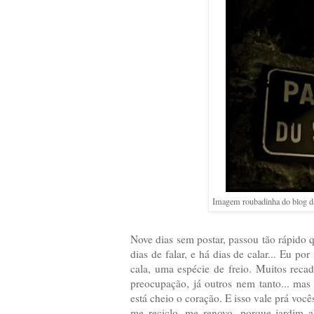
Imagem roubadinha do blog 
Nove dias sem postar, passou tão rápido q
dias de falar, e há dias de calar... Eu p
cala, uma espécie de freio. Muitos reca
preocupação, já outros nem tanto... mas
está cheio o coração. E isso vale prá voc
me reciclo, me renovo, porque jardim a