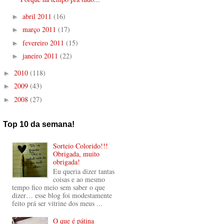
abril 2011
(16)
►
março 2011
(17)
►
fevereiro 2011
(15)
►
janeiro 2011
(22)
►
2010
(118)
►
2009
(43)
►
2008
(27)
►
Top 10 da semana!
Sorteio Colorido!!!
Obrigada, muito
obrigada!
Eu queria dizer tantas
coisas e ao mesmo
tempo fico meio sem saber o que
dizer… esse blog foi modestamente
feito prá ser vitrine dos meus ...
O que é pátina