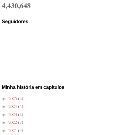
4,430,648
Seguidores
Minha história em capítulos
2025
(2)
►
2024
(4)
►
2023
(4)
►
2022
(7)
►
2021
(3)
►