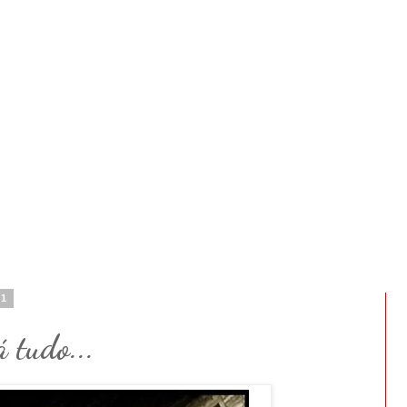
11
 tudo...