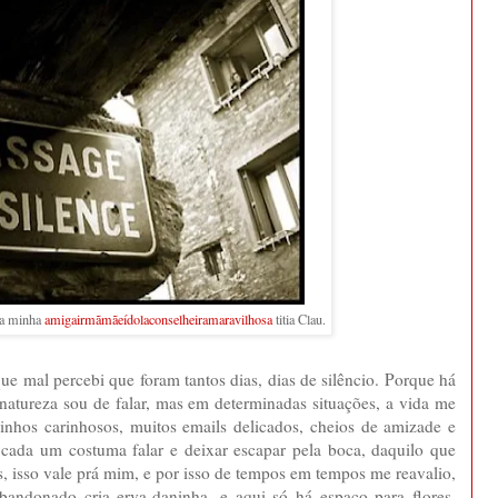
da minha
amigairmãmãeídolaconselheiramaravilhosa
titia Clau.
ue mal percebi que foram tantos dias, dias de silêncio. Porque há
or natureza sou de falar, mas em determinadas situações, a vida me
dinhos carinhosos, muitos emails delicados, cheios de amizade e
 cada um costuma falar e deixar escapar pela boca, daquilo que
ês, isso vale prá mim, e por isso de tempos em tempos me reavalio,
bandonado cria erva-daninha, e aqui só há espaço para flores.