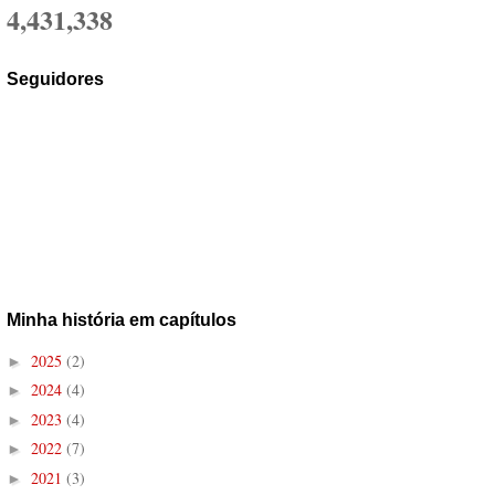
4,431,338
Seguidores
Minha história em capítulos
2025
(2)
►
2024
(4)
►
2023
(4)
►
2022
(7)
►
2021
(3)
►