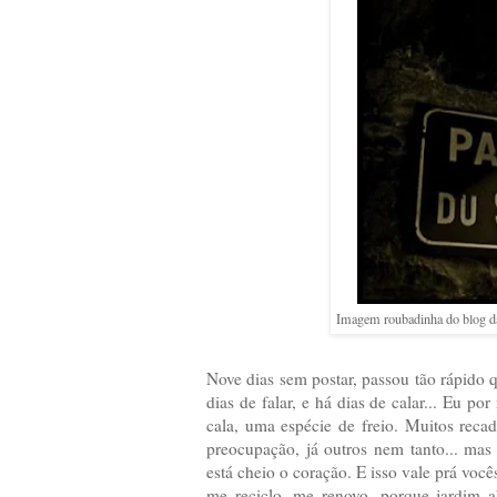
Imagem roubadinha do blog 
Nove dias sem postar, passou tão rápido q
dias de falar, e há dias de calar... Eu p
cala, uma espécie de freio. Muitos reca
preocupação, já outros nem tanto... mas
está cheio o coração. E isso vale prá voc
me reciclo, me renovo, porque jardim a