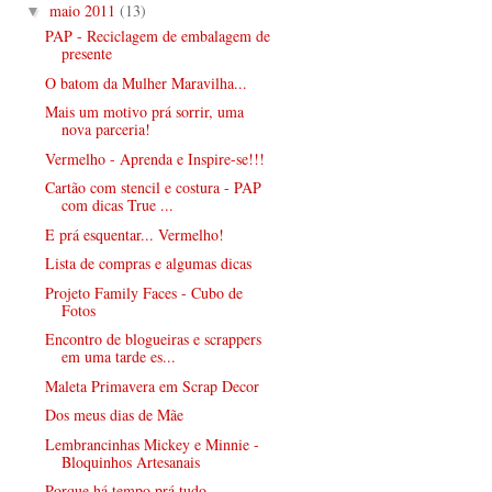
maio 2011
(13)
▼
PAP - Reciclagem de embalagem de
presente
O batom da Mulher Maravilha...
Mais um motivo prá sorrir, uma
nova parceria!
Vermelho - Aprenda e Inspire-se!!!
Cartão com stencil e costura - PAP
com dicas True ...
E prá esquentar... Vermelho!
Lista de compras e algumas dicas
Projeto Family Faces - Cubo de
Fotos
Encontro de blogueiras e scrappers
em uma tarde es...
Maleta Primavera em Scrap Decor
Dos meus dias de Mãe
Lembrancinhas Mickey e Minnie -
Bloquinhos Artesanais
Porque há tempo prá tudo...