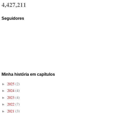
4,427,211
Seguidores
Minha história em capítulos
2025
(2)
►
2024
(4)
►
2023
(4)
►
2022
(7)
►
2021
(3)
►