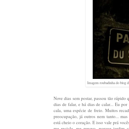
Imagem roubadinha do blog 
Nove dias sem postar, passou tão rápido q
dias de falar, e há dias de calar... Eu p
cala, uma espécie de freio. Muitos reca
preocupação, já outros nem tanto... mas
está cheio o coração. E isso vale prá voc
me reciclo, me renovo, porque jardim a