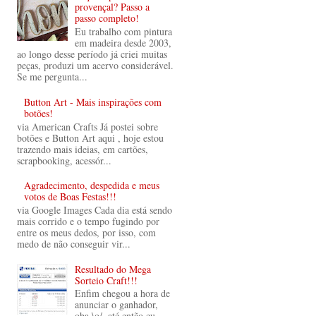
provençal? Passo a
passo completo!
Eu trabalho com pintura
em madeira desde 2003,
ao longo desse período já criei muitas
peças, produzi um acervo considerável.
Se me pergunta...
Button Art - Mais inspirações com
botões!
via American Crafts Já postei sobre
botões e Button Art aqui , hoje estou
trazendo mais ideias, em cartões,
scrapbooking, acessór...
Agradecimento, despedida e meus
votos de Boas Festas!!!
via Google Images Cada dia está sendo
mais corrido e o tempo fugindo por
entre os meus dedos, por isso, com
medo de não conseguir vir...
Resultado do Mega
Sorteio Craft!!!
Enfim chegou a hora de
anunciar o ganhador,
oba \o/, até então eu