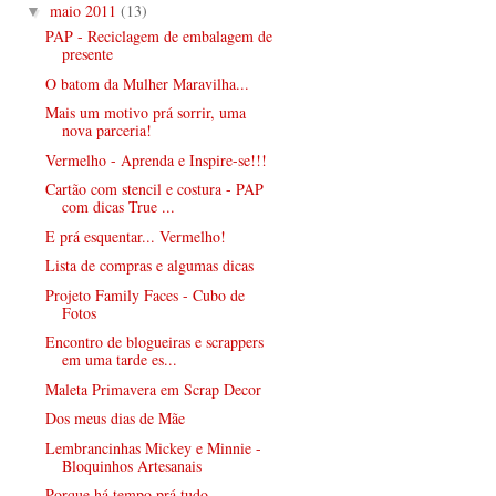
maio 2011
(13)
▼
PAP - Reciclagem de embalagem de
presente
O batom da Mulher Maravilha...
Mais um motivo prá sorrir, uma
nova parceria!
Vermelho - Aprenda e Inspire-se!!!
Cartão com stencil e costura - PAP
com dicas True ...
E prá esquentar... Vermelho!
Lista de compras e algumas dicas
Projeto Family Faces - Cubo de
Fotos
Encontro de blogueiras e scrappers
em uma tarde es...
Maleta Primavera em Scrap Decor
Dos meus dias de Mãe
Lembrancinhas Mickey e Minnie -
Bloquinhos Artesanais
Porque há tempo prá tudo...