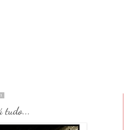
11
 tudo...