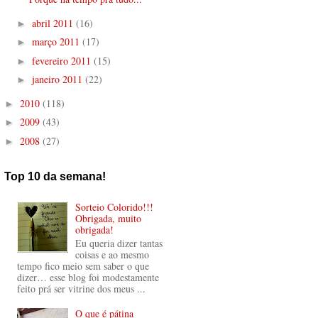
abril 2011
(16)
►
março 2011
(17)
►
fevereiro 2011
(15)
►
janeiro 2011
(22)
►
2010
(118)
►
2009
(43)
►
2008
(27)
►
Top 10 da semana!
Sorteio Colorido!!!
Obrigada, muito
obrigada!
Eu queria dizer tantas
coisas e ao mesmo
tempo fico meio sem saber o que
dizer… esse blog foi modestamente
feito prá ser vitrine dos meus ...
O que é pátina