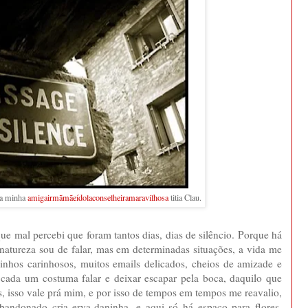
da minha
amigairmãmãeídolaconselheiramaravilhosa
titia Clau.
ue mal percebi que foram tantos dias, dias de silêncio. Porque há
or natureza sou de falar, mas em determinadas situações, a vida me
dinhos carinhosos, muitos emails delicados, cheios de amizade e
 cada um costuma falar e deixar escapar pela boca, daquilo que
ês, isso vale prá mim, e por isso de tempos em tempos me reavalio,
bandonado cria erva-daninha, e aqui só há espaço para flores.