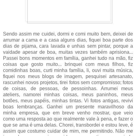
Sendo assim me cuidei, dormi e comi muito bem, deixei de
arrumar a cama e a casa alguns dias, fiquei boa parte dos
dias de pijama, cara lavada e unhas sem pintar, porque a
vaidade apesar de boa, muitas vezes também aprisiona...
Passei bons momentos em família, ganhei tudo na mão, fiz
coisas que gosto muito... brinquei com meus filhos, fiz
comidinhas boas, curti minha família, li, ouvi muita música,
fiquei nos meus blogs de imagem, pesquisei artesanato,
rascunhei novos projetos, tirei fotos sem compromisso; fotos
de coisas, de pessoas, de pessoinhas. Arrumei meus
ateliers, namorei minhas coisas, meus paninhos, meus
botões, meus papéis, minhas tintas. Vi fotos antigas, revivi
boas lembranças. Ganhei um presente maravilhoso da
minha empresa, que em breve venho mostrar, que veio
como uma resposta ao que realmente vale à pena, e fazer o
que se ama é uma delas. Chorei, transbordei e estou leve, é
assim que costumo cuidar de mim, me permitindo. Não me