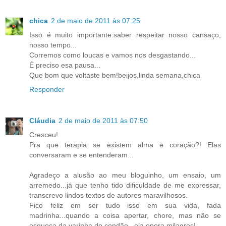
chica
2 de maio de 2011 às 07:25
Isso é muito importante:saber respeitar nosso cansaço,
nosso tempo...
Corremos como loucas e vamos nos desgastando...
É preciso esa pausa...
Que bom que voltaste bem!beijos,linda semana,chica
Responder
Cláudia
2 de maio de 2011 às 07:50
Cresceu!
Pra que terapia se existem alma e coração?! Elas
conversaram e se entenderam...
Agradeço a alusão ao meu bloguinho, um ensaio, um
arremedo...já que tenho tido dificuldade de me expressar,
transcrevo lindos textos de autores maravilhosos.
Fico feliz em ser tudo isso em sua vida, fada
madrinha...quando a coisa apertar, chore, mas não se
esqueça da varinha de condão...ela opera milagres!