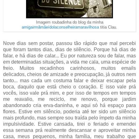
Imagem roubadinha do blog da minha
amigairmãmãeídolaconselheiramaravilhosa
titia Clau.
Nove dias sem postar, passou tão rápido que mal percebi
que foram tantos dias, dias de silêncio. Porque há dias de
falar, e há dias de calar... Eu por natureza sou de falar, mas
em determinadas situações, a vida me cala, uma espécie de
freio. Muitos recadinhos carinhosos, muitos emails
delicados, cheios de amizade e preocupação, já outros nem
tanto... mas cada um costuma falar e deixar escapar pela
boca, daquilo que está cheio o coração. E isso vale prá
vocês, isso vale prá mim, e por isso de tempos em tempos
me reavalio, me reciclo, me renovo, porque jardim
abandonado cria erva-daninha, e aqui só há espaço para
flores. Estive em silêncio, poderia até ter sido um silêncio
mais profundo, mas sempre sou traída pelo ímpeto da minha
impulsividade. Estive cansada, tirei o feriado e emendei
essa semana prá realmente descansar e aproveitar minha
casa, meus pequenos, minha família, meu trabalho que