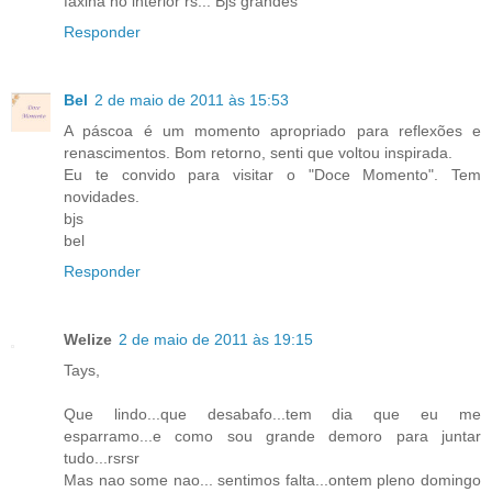
faxina no interior rs... Bjs grandes
Responder
Bel
2 de maio de 2011 às 15:53
A páscoa é um momento apropriado para reflexões e
renascimentos. Bom retorno, senti que voltou inspirada.
Eu te convido para visitar o "Doce Momento". Tem
novidades.
bjs
bel
Responder
Welize
2 de maio de 2011 às 19:15
Tays,
Que lindo...que desabafo...tem dia que eu me
esparramo...e como sou grande demoro para juntar
tudo...rsrsr
Mas nao some nao... sentimos falta...ontem pleno domingo