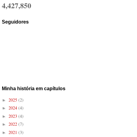
4,427,850
Seguidores
Minha história em capítulos
2025
(2)
►
2024
(4)
►
2023
(4)
►
2022
(7)
►
2021
(3)
►