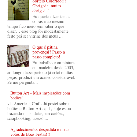
Sorteio Colorido!!!
Obrigada, muito
obrigada!
Eu queria dizer tantas
coisas e ao mesmo
tempo fico meio sem saber o que
dizer… esse blog foi modestamente
feito prá ser vitrine dos meus ...
O que é pátina
provençal? Passo a
passo completo!
Eu trabalho com pintura
em madeira desde 2003,
ao longo desse período já criei muitas
peças, produzi um acervo considerável.
Se me pergunta...
Button Art - Mais inspirações com
botões!
via American Crafts Já postei sobre
botões e Button Art aqui , hoje estou
trazendo mais ideias, em cartões,
scrapbooking, acessór...
Agradecimento, despedida e meus
votos de Boas Festas!!!