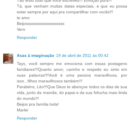
Tão lindo tudo que você escreveu!!! Emoção pura!!!
Tá, que venham muitas datas especiais, e que eu possa
estar sempre por aqui pra compartilhar com vocês!!!
te amo
Beijosssssssssssssssssss
Vero
Responder
Asas à imaginação
19 de abril de 2011 às 00:42
Tays, você sempre me emociona com essas postagens
familiares!!!Quanto amor, carinho e respeito eu sinto em
suas palavras!!!Você é uma pessoa maravilhosa, por
isso...filhos maravilhosos também!!!
Parabéns, Léo!!!Que Deus te abençoe todos os dias de sua
vida, junto da mamãe, do papai e da sua fofucha mais linda
do mundo!!!
Beijos pra família toda!
Marlei
Responder