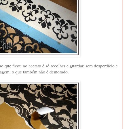
sso que ficou no acetato é só recolher e guardar, sem desperdício e
ecagem, o que também não é demorado.