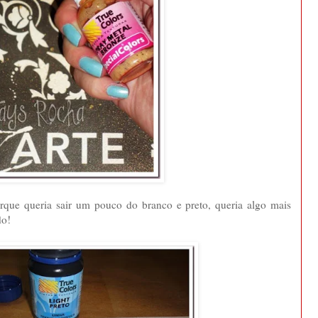
que queria sair um pouco do branco e preto, queria algo mais
do!