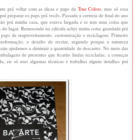
nte prá voltar com as dicas e paps da
True Colors
, mas só essa
rá preparar os paps prá vocês. Passada a correria de final do ano
ção prá minha casa, que estava largada e se tem uma coisa que
ra do lugar. Remexendo na edícula achei muita coisa guardada prá
e paps de reaproveitamento, customização e reciclagem. Primeiro
nsformação, o desafio de recriar, segundo porque a natureza
assim ajudamos a diminuir a quantidade de descartes. No meio das
mbalagens de presentes que ficarão lindas recicladas, a começar
a, eu só usei algumas técnicas e trabalhei alguns detalhes prá