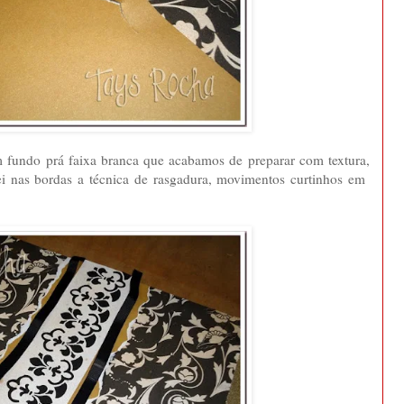
m fundo prá faixa branca que acabamos de preparar com textura,
hei nas bordas a técnica de rasgadura, movimentos curtinhos em