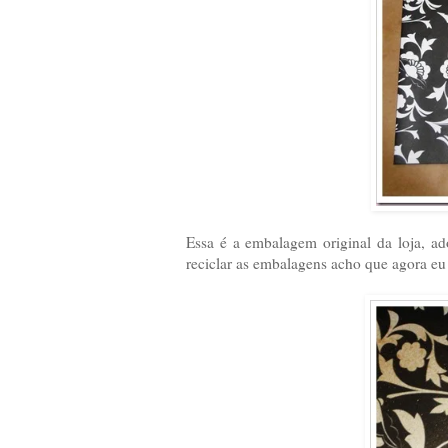
Essa é a embalagem original da loja, a
reciclar as embalagens acho que agora e