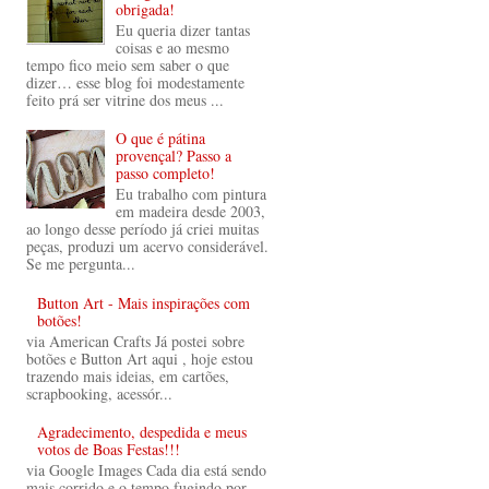
obrigada!
Eu queria dizer tantas
coisas e ao mesmo
tempo fico meio sem saber o que
dizer… esse blog foi modestamente
feito prá ser vitrine dos meus ...
O que é pátina
provençal? Passo a
passo completo!
Eu trabalho com pintura
em madeira desde 2003,
ao longo desse período já criei muitas
peças, produzi um acervo considerável.
Se me pergunta...
Button Art - Mais inspirações com
botões!
via American Crafts Já postei sobre
botões e Button Art aqui , hoje estou
trazendo mais ideias, em cartões,
scrapbooking, acessór...
Agradecimento, despedida e meus
votos de Boas Festas!!!
via Google Images Cada dia está sendo
mais corrido e o tempo fugindo por