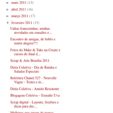
maio 2011
(13)
►
abril 2011
(16)
►
março 2011
(17)
►
fevereiro 2011
(15)
▼
Unhas francesinhas, minhas
novidades em esmaltes e...
Encontro de amigas, de bebês e
muita alegria!!!!
Fotos do Make & Take na Creare e
cursos do final d...
Scrap & Arte Brasília 2011
Dieta Coletiva - Dia de Rainha e
Saladas Especiais
Releitura Chanel 527 - Nouvelle
Vague - Testes e m...
Dieta Coletiva - Amido Resistente
Blogagem Coletiva – Esmalte Uva
Scrap digital - Layouts, freebies e
dicas para dec...
Mulheres que amam de menos