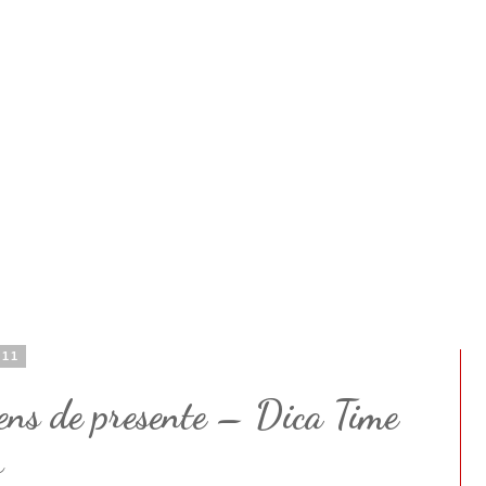
011
ens de presente – Dica Time
s