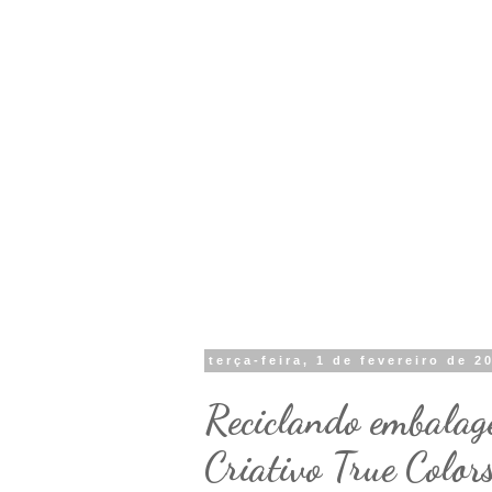
terça-feira, 1 de fevereiro de 2
Reciclando embalag
Criativo True Color