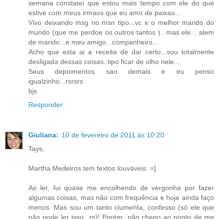
semana constatei que estou mais tempo com ele do que
estive com meus irmaos que eu amo de paixao...
Vivo deixando msg no msn tipo...vc e o melhor marido do
mundo (que me perdoe os outros tantos )...mas ele... alem
de marido...e meu amigo...companheiro...
Acho que esta ai a receita de dar certo...sou totalmente
desligada dessas coisas..tipo ficar de olho nele...
Seus depoimentos sao demais e eu penso
igualzinho...rsrsrs
bjs
Responder
Giuliana:
10 de fevereiro de 2011 às 10:20
Tays,
Martha Medeiros tem textos louváveis. =]
Ao ler, fui quase me encolhendo de vergonha por fazer
algumas coisas, mas não com frequência e hoje ainda faço
menos. Mas sou um tanto ciumenta, confesso (só ele que
não pode ler isso...rs)! Porém, não chego ao ponto de me