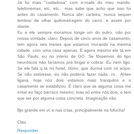
Já fui mais "cuidadosa" com e-mails do meu marido,
telefonemas, etc, etc... mas sabe que acho que isso foi
antes do casamento. Nunca abri carteira, nunca sequer
lembrei de olhar quilometragem do carro, e assim por
diante.
Eu e ele sempre moramos longe um do outro, não por
nossa vontade, claro. Depois de cinco anos de casamento,
tem agora seis meses que estamos morando na mesma
cidade, com uma casa apenas. E agora mesmo ele tá em
São Paulo, eu no interio de GO. Se fôssemos do tipo
neuróticos não faríamos prá brigar e cobrar. Eu nem ligo.
Se ele fala q tá no hotel, ótimo, que durma com os anjos.
Se não estivesse, eu não poderia fazer nada...rs... Antes
ligava, hoje nós dois estamos mais tranquilos e o
casamento se estabilizou. É claro que se alguma coisa me
irritar eu faço barraco mesmo, mas só entre nós dois, e tem
que ser por alguma coisa concreta. Imaginação não.
Bjo grande em vc e nas crias, principalmente na fofucha!
Clau
Responder