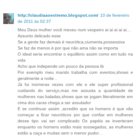
http://claudiaaoextremo.blogspot.com/
10 de fevereiro
de 2011 às 02:37
Meu Deus mulher você mexeu num vespeiro ai ai ai ai ai....
Assunto delicado esse
Se a gente faz demais é neurótica,ciumenta,possessiva
Se faz de menos é por que não ama não se importa
O ideal seria encontrar o equilibrio assim como em tudo na
vida
Acho que independe um pouco da pessoa tb
Por exemplo meu marido trabalha com eventos,shows e
geralmente a noite...
Já fui inúmeras vezes com ele e ele super profissional
cuidando do serviço,mas me assusta a quantidade de
mulheres nas baladas,shows que se jogam literalmente em
cima dos caras chega a ser assutador
E se continuar assim ,acredito que os homens é que vão
começar a ficar neuróticos por que confiar em mulheres
desse tipo vai ser complicado Os papéis se inverteram
enquanto os homens estão mais sossegados, as mulheres
estão a caça e muitas sem o menor pudor...