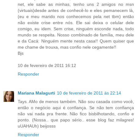
net, ele sabe as minhas, tenho uns 2 amigos no msn
(virtuais)desde antes de conhecê-lo e eles pemanecem lá,
(eu e meu marido nos conhecemos pela net tbm) então
não existe crise entre nós. Ele sai deixa o celular dele
comigo, eu idem. Sem crise, ninguém esconde nada, todo
mundo se respeita. Nosso combinado de família, meu dele
e da Cacá: Ninguém mente nesta casa!! Quem quiser que
me chame de trouxa, mas confio nele cegamente!!
Bjs
10 de fevereiro de 2011 16:12
Responder
Mariana Malagurti
10 de fevereiro de 2011 às 22:14
Tays. AMo de menos também. Não sou casada como você,
então o negócio aqui é confiança. Se não tem confiança
não vai nada pra frente. Não fico bisbilhotando, confio e
ponto. (Nossa.. que papo sério.. esse blog faz milagres!
uUAHAUh) beijosss
Responder