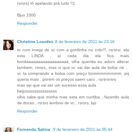
rsrsrs) tô apelando prá tudo !!1
Bjus 1000
Responder
Christine Lourdes
8 de fevereiro de 2011 às 23:16
to com inveja de vc com a gordinha no colo!!!, rsrsrsr, ela
esta LINDA , ai cada dia ela fica mais
bonitaaaaaaaaaaaaaaaaaa, olha querida eu adoro alterar
tambem, rsrsrs, mas vi que vc vai dar aula de bolsa né ...
vc ta comprando a bolsa com preço bommmmmmmm, pq
queria mais , porem os preços saem caro , rsrsrsrsrs
mas sei que vai ser um sucesso essa aula .
beijosssssssssssssss
olha sabe que minha mae esta em curitiba , fazendo aula
de doces , rsrsrs lembrei de vc , rsrsrs, bjs
Responder
Fernanda Sahira
9 de fevereiro de 2011 às 05:44