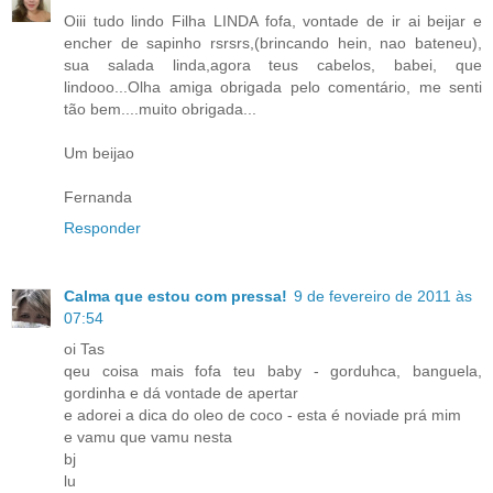
Oiii tudo lindo Filha LINDA fofa, vontade de ir ai beijar e
encher de sapinho rsrsrs,(brincando hein, nao bateneu),
sua salada linda,agora teus cabelos, babei, que
lindooo...Olha amiga obrigada pelo comentário, me senti
tão bem....muito obrigada...
Um beijao
Fernanda
Responder
Calma que estou com pressa!
9 de fevereiro de 2011 às
07:54
oi Tas
qeu coisa mais fofa teu baby - gorduhca, banguela,
gordinha e dá vontade de apertar
e adorei a dica do oleo de coco - esta é noviade prá mim
e vamu que vamu nesta
bj
lu