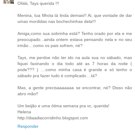
OIiiiiii, Tays querida !!!
Menina, tua filhota tá linda demais!! Ai, que vontade de dar
umas mordidas nas bochechinhas dela!!!
Amiga,como sua sobrinha está? Tenho orado por ela e me
preocupado...ainda ontem estava pensando nela e no seu
irmão....como os pais sofrem, né?
Tays, me perdoe não ter ido na aula sua no sábado, mas
fiquei faxinando o dia todo até as 7 horas da noite (
pode??? ) ....como minha casa é grande e só tenho o
sábado pra fazer tudo é complicado....tá?
Mas, a gente precisaaaaaaa se encontrar, né? Disso não
abro mão!!
Um beijão e uma ótima semana pra vc, querida!
Helena
http://diaadiacorridinho.blogspot.com
Responder