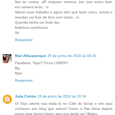
feio as costas...aff..ninguem merece, por isso estou bem
em camera lenta...rs
Adorei esse trabalho e agora tem que fazer outro, senao o
maridao vai ficar de bico com razao...rs
Querida tenha um lindo dia,
beijinhos carinhosos
So
Responder
Mari Albuquerque
29 de junho de 2010 às 08:25
Parabéns, Tays!!! Ficou LINDO!!!
Bjs,
Mari
Responder
Julia Cotrim
29 de junho de 2010 às 10:34
Oi Tays adorei sua visita lá no Café do Scrap e vim aqui
conhecer seu blog que adorei! Como a Pati disse depois
posta esse layout inteiro aqui pra gente ver! Beijos