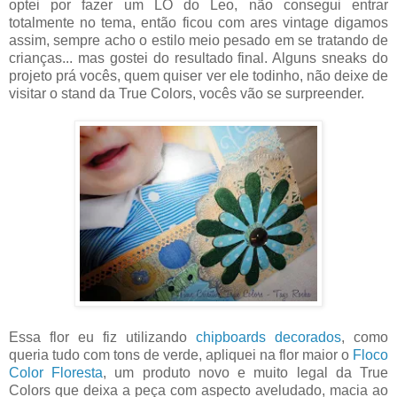
optei por fazer um LO do Leo, não consegui entrar
totalmente no tema, então ficou com ares vintage digamos
assim, sempre acho o estilo meio pesado em se tratando de
crianças... mas gostei do resultado final. Alguns sneaks do
projeto prá vocês, quem quiser ver ele todinho, não deixe de
visitar o stand da True Colors, vocês vão se surpreender.
Essa flor eu fiz utilizando
chipboards decorados
, como
queria tudo com tons de verde, apliquei na flor maior o
Floco
Color Floresta
, um produto novo e muito legal da True
Colors que deixa a peça com aspecto aveludado, macia ao