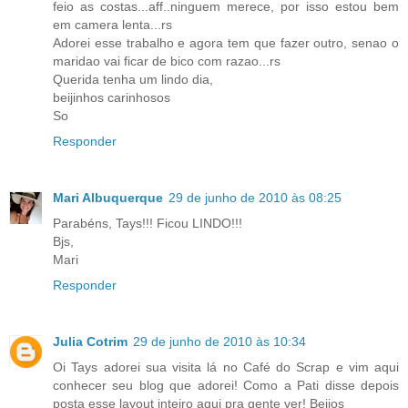
feio as costas...aff..ninguem merece, por isso estou bem
em camera lenta...rs
Adorei esse trabalho e agora tem que fazer outro, senao o
maridao vai ficar de bico com razao...rs
Querida tenha um lindo dia,
beijinhos carinhosos
So
Responder
Mari Albuquerque
29 de junho de 2010 às 08:25
Parabéns, Tays!!! Ficou LINDO!!!
Bjs,
Mari
Responder
Julia Cotrim
29 de junho de 2010 às 10:34
Oi Tays adorei sua visita lá no Café do Scrap e vim aqui
conhecer seu blog que adorei! Como a Pati disse depois
posta esse layout inteiro aqui pra gente ver! Beijos