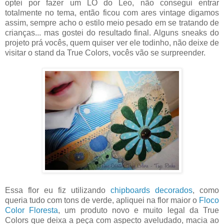
optei por fazer um LO do Leo, não consegui entrar
totalmente no tema, então ficou com ares vintage digamos
assim, sempre acho o estilo meio pesado em se tratando de
crianças... mas gostei do resultado final. Alguns sneaks do
projeto prá vocês, quem quiser ver ele todinho, não deixe de
visitar o stand da True Colors, vocês vão se surpreender.
Essa flor eu fiz utilizando
chipboards decorados
, como
queria tudo com tons de verde, apliquei na flor maior o
Floco
Color Floresta
, um produto novo e muito legal da True
Colors que deixa a peça com aspecto aveludado, macia ao