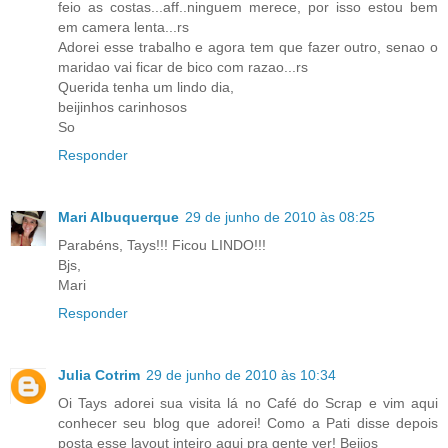
feio as costas...aff..ninguem merece, por isso estou bem
em camera lenta...rs
Adorei esse trabalho e agora tem que fazer outro, senao o
maridao vai ficar de bico com razao...rs
Querida tenha um lindo dia,
beijinhos carinhosos
So
Responder
Mari Albuquerque
29 de junho de 2010 às 08:25
Parabéns, Tays!!! Ficou LINDO!!!
Bjs,
Mari
Responder
Julia Cotrim
29 de junho de 2010 às 10:34
Oi Tays adorei sua visita lá no Café do Scrap e vim aqui
conhecer seu blog que adorei! Como a Pati disse depois
posta esse layout inteiro aqui pra gente ver! Beijos