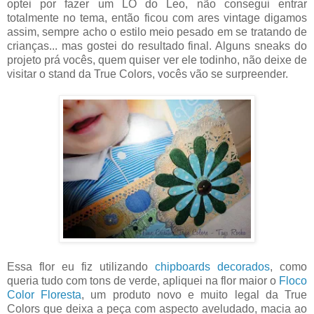
optei por fazer um LO do Leo, não consegui entrar
totalmente no tema, então ficou com ares vintage digamos
assim, sempre acho o estilo meio pesado em se tratando de
crianças... mas gostei do resultado final. Alguns sneaks do
projeto prá vocês, quem quiser ver ele todinho, não deixe de
visitar o stand da True Colors, vocês vão se surpreender.
Essa flor eu fiz utilizando
chipboards decorados
, como
queria tudo com tons de verde, apliquei na flor maior o
Floco
Color Floresta
, um produto novo e muito legal da True
Colors que deixa a peça com aspecto aveludado, macia ao