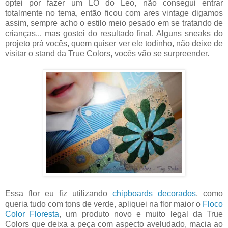
optei por fazer um LO do Leo, não consegui entrar
totalmente no tema, então ficou com ares vintage digamos
assim, sempre acho o estilo meio pesado em se tratando de
crianças... mas gostei do resultado final. Alguns sneaks do
projeto prá vocês, quem quiser ver ele todinho, não deixe de
visitar o stand da True Colors, vocês vão se surpreender.
Essa flor eu fiz utilizando
chipboards decorados
, como
queria tudo com tons de verde, apliquei na flor maior o
Floco
Color Floresta
, um produto novo e muito legal da True
Colors que deixa a peça com aspecto aveludado, macia ao