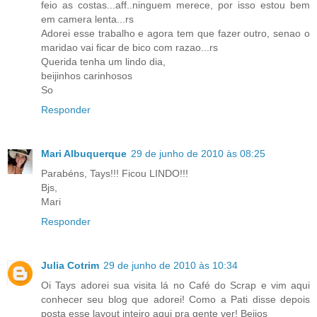
feio as costas...aff..ninguem merece, por isso estou bem
em camera lenta...rs
Adorei esse trabalho e agora tem que fazer outro, senao o
maridao vai ficar de bico com razao...rs
Querida tenha um lindo dia,
beijinhos carinhosos
So
Responder
Mari Albuquerque
29 de junho de 2010 às 08:25
Parabéns, Tays!!! Ficou LINDO!!!
Bjs,
Mari
Responder
Julia Cotrim
29 de junho de 2010 às 10:34
Oi Tays adorei sua visita lá no Café do Scrap e vim aqui
conhecer seu blog que adorei! Como a Pati disse depois
posta esse layout inteiro aqui pra gente ver! Beijos