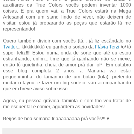
auxiliares da True Colors vocês podem inventar 1000
coisas. E prá quem vai, a True Colors estará na Mega
Artesanal com um stand lindo de viver, não deixem de
visitar, estou já preparando as peças que estarão lá me
representando!
Quero também dividir com vocês (tá... já fiz escândalo no
Twitter
... kkkkkkkkk) eu ganhei o sorteio da
Flávia Terzi
\o/ tô
super feliz!!!! Estou numa onda de sorte que até eu estou
estranhando, enfim... time que tá ganhando não se mexe,
então tô quietinha, cheia de amor prá dar ;oP Em outubro
esse blog completa 2 anos; a Mariana vai estar
pequenininha, do tamanho de um botão (fofa), pretendo
mudar o layout e fazer um big sorteio, vão acompanhando
que em breve aviso sobre isso.
Agora, eu pessoa grávida, faminta e com frio vou tratar de
me esquentar e comer, aguardem as novidades!
Beijos de boa semana friaaaaaaaaa prá vocês!!! ♥