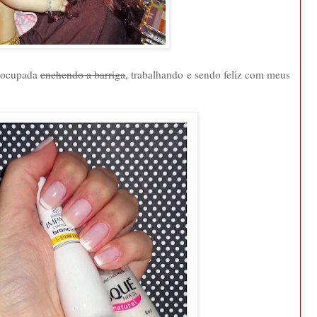
a ocupada
enchendo a barriga
, trabalhando e sendo feliz com meus