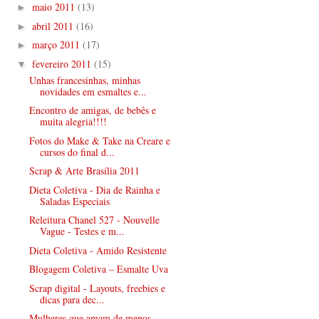
maio 2011
(13)
►
abril 2011
(16)
►
março 2011
(17)
►
fevereiro 2011
(15)
▼
Unhas francesinhas, minhas
novidades em esmaltes e...
Encontro de amigas, de bebês e
muita alegria!!!!
Fotos do Make & Take na Creare e
cursos do final d...
Scrap & Arte Brasília 2011
Dieta Coletiva - Dia de Rainha e
Saladas Especiais
Releitura Chanel 527 - Nouvelle
Vague - Testes e m...
Dieta Coletiva - Amido Resistente
Blogagem Coletiva – Esmalte Uva
Scrap digital - Layouts, freebies e
dicas para dec...
Mulheres que amam de menos