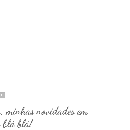
11
, minhas novidades em
 blá blá!