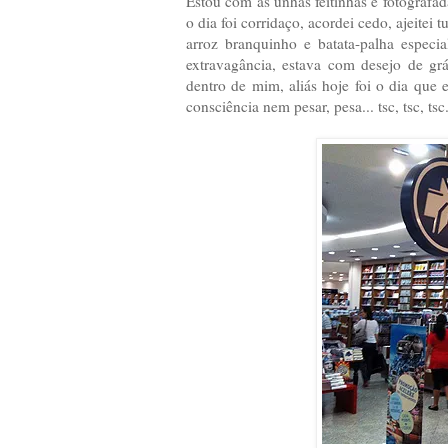
Estou com as unhas feitinhas e fotografad
o dia foi corridaço, acordei cedo, ajeitei
arroz branquinho e batata-palha especia
extravagância, estava com desejo de gr
dentro de mim, aliás hoje foi o dia que 
consciência nem pesar, pesa... tsc, tsc, tsc.