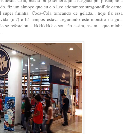
as desde sexta, mas só hoje sentei aqui sossegada prá postar, hoje
 tudo, fiz um almoço que eu e o Leo adoramos: strogonoff de carne,
l super fininha, Coca-Cola trincando de gelada... hoje fiz essa
ávida (oi?) e há tempos estava segurando este monstro da gula
ele se refestelou... kkkkkkkk e sou tão assim, assim... que minha
..