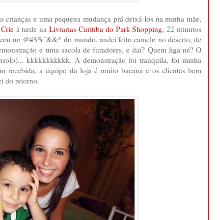
 as crianças e uma pequena mudança prá deixá-los na minha mãe,
 Crie
à tarde na
Livrarias Curitiba do Park Shopping
, 22 minutos
 ficou no @#$%¨&&* do mundo, andei feito camelo no deserto, de
demonstração e uma sacola de furadores, e daí? Quem liga né? O
nsolo)... kkkkkkkkkkk. A demonstração foi tranquila, foi minha
em recebida, a equipe da loja é muito bacana e os clientes bem
ei do retorno.