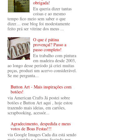
obrigada!
Eu queria dizer tantas
coisas e ao mesmo
tempo fico meio sem saber o que
dizer… esse blog foi modestamente
feito prá ser vitrine dos meus ...
O que é pátina
provençal? Passo a
passo completo!
Eu trabalho com pintura
em madeira desde 2003,
ao longo desse período já criei muitas
peças, produzi um acervo considerável.
Se me pergunta...
Button Art - Mais inspirações com
botões!
via American Crafts Já postei sobre
botões e Button Art aqui , hoje estou
trazendo mais ideias, em cartões,
scrapbooking, acessór...
Agradecimento, despedida e meus
votos de Boas Festas!!!
via Google Images Cada dia está sendo
mais corrido e o tempo fugindo por