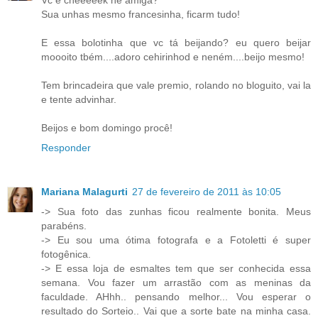
Vc é cheeeeek né amiga?
Sua unhas mesmo francesinha, ficarm tudo!
E essa bolotinha que vc tá beijando? eu quero beijar
moooito tbém....adoro cehirinhod e neném....beijo mesmo!
Tem brincadeira que vale premio, rolando no bloguito, vai la
e tente advinhar.
Beijos e bom domingo procê!
Responder
Mariana Malagurti
27 de fevereiro de 2011 às 10:05
-> Sua foto das zunhas ficou realmente bonita. Meus
parabéns.
-> Eu sou uma ótima fotografa e a Fotoletti é super
fotogênica.
-> E essa loja de esmaltes tem que ser conhecida essa
semana. Vou fazer um arrastão com as meninas da
faculdade. AHhh.. pensando melhor... Vou esperar o
resultado do Sorteio.. Vai que a sorte bate na minha casa.