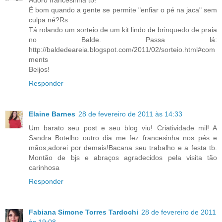
É bom quando a gente se permite "enfiar o pé na jaca" sem
culpa né?Rs
Tá rolando um sorteio de um kit lindo de brinquedo de praia
no Balde. Passa lá:
http://baldedeareia.blogspot.com/2011/02/sorteio.html#com
ments
Beijos!
Responder
Elaine Barnes
28 de fevereiro de 2011 às 14:33
Um barato seu post e seu blog viu! Criatividade mil! A
Sandra Botelho outro dia me fez francesinha nos pés e
mãos,adorei por demais!Bacana seu trabalho e a festa tb.
Montão de bjs e abraços agradecidos pela visita tão
carinhosa
Responder
Fabiana Simone Torres Tardochi
28 de fevereiro de 2011
às 19:08