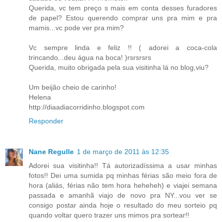
Querida, vc tem preço s mais em conta desses furadores
de papel? Estou querendo comprar uns pra mim e pra
mamis...vc pode ver pra mim?
Vc sempre linda e feliz !! ( adorei a coca-cola
trincando...deu água na boca! )rsrsrsrs
Querida, muito obrigada pela sua visitinha lá no blog,viu?
Um beijão cheio de carinho!
Helena
http://diaadiacorridinho.blogspot.com
Responder
Nane Regulle
1 de março de 2011 às 12:35
Adorei sua visitinha!! Tá autorizadíssima a usar minhas
fotos!! Dei uma sumida pq minhas férias são meio fora de
hora (aliás, férias não tem hora heheheh) e viajei semana
passada e amanhã viajo de novo pra NY...vou ver se
consigo postar ainda hoje o resultado do meu sorteio pq
quando voltar quero trazer uns mimos pra sortear!!