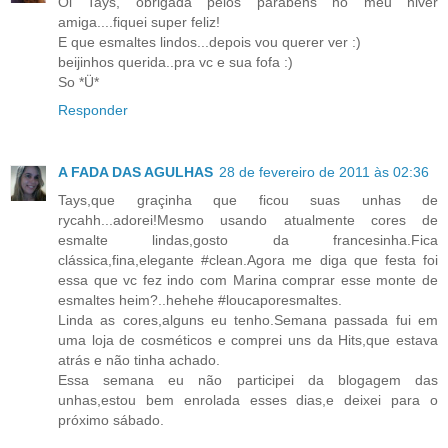
Oi Tays, obrigada pelos parabens no meu niver
amiga....fiquei super feliz!
E que esmaltes lindos...depois vou querer ver :)
beijinhos querida..pra vc e sua fofa :)
So *Ü*
Responder
A FADA DAS AGULHAS
28 de fevereiro de 2011 às 02:36
Tays,que graçinha que ficou suas unhas de
rycahh...adorei!Mesmo usando atualmente cores de
esmalte lindas,gosto da francesinha.Fica
clássica,fina,elegante #clean.Agora me diga que festa foi
essa que vc fez indo com Marina comprar esse monte de
esmaltes heim?..hehehe #loucaporesmaltes.
Linda as cores,alguns eu tenho.Semana passada fui em
uma loja de cosméticos e comprei uns da Hits,que estava
atrás e não tinha achado.
Essa semana eu não participei da blogagem das
unhas,estou bem enrolada esses dias,e deixei para o
próximo sábado.