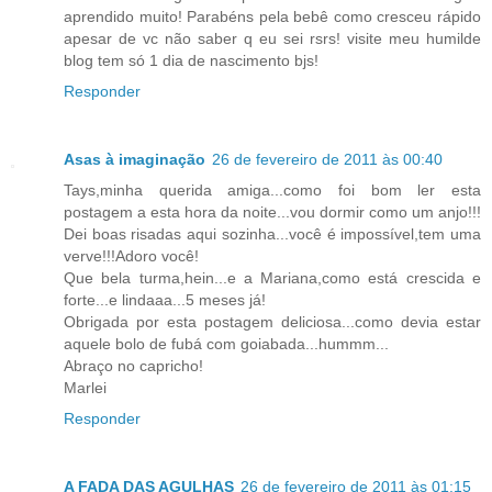
aprendido muito! Parabéns pela bebê como cresceu rápido
apesar de vc não saber q eu sei rsrs! visite meu humilde
blog tem só 1 dia de nascimento bjs!
Responder
Asas à imaginação
26 de fevereiro de 2011 às 00:40
Tays,minha querida amiga...como foi bom ler esta
postagem a esta hora da noite...vou dormir como um anjo!!!
Dei boas risadas aqui sozinha...você é impossível,tem uma
verve!!!Adoro você!
Que bela turma,hein...e a Mariana,como está crescida e
forte...e lindaaa...5 meses já!
Obrigada por esta postagem deliciosa...como devia estar
aquele bolo de fubá com goiabada...hummm...
Abraço no capricho!
Marlei
Responder
A FADA DAS AGULHAS
26 de fevereiro de 2011 às 01:15