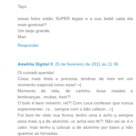
Tays,
essas fotos estão SUPER legais e a sua bebê cada dia
mais gostosa!!!
Um beijo grande,
Mari
Responder
Amehlia Digital ®
25 de fevereiro de 2011 às 11:36
Oi cumadi querida!
Coisa mais linda e preciosa...lembrar de mim em um
momento especial como esse! =}
Momento de vida, de carinho, boas risadas e
lembranças...muitas, hein?!
O bolo é bem mineirin, né?! Com coca confesso que nunca
experimentei...rs....sempre com o bão cafezin...=]
Foi bom ter visto sua forma, tenho uma e acho q sempre
assa mais q a de alumínio, vc acha isso tb?! Não sei se é o
calor, mas tenho q colocar a de alumínio por baixo p não
queimar as fornadas..