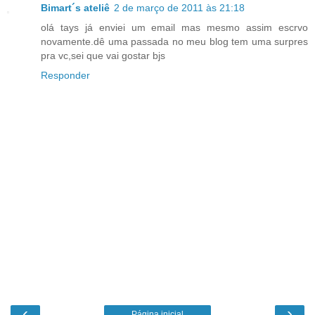
Bimart´s ateliê
2 de março de 2011 às 21:18
olá tays já enviei um email mas mesmo assim escrvo
novamente.dê uma passada no meu blog tem uma surpres
pra vc,sei que vai gostar bjs
Responder
‹
›
Página inicial