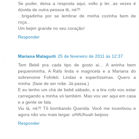
Se puder, deixa a resposta aqui, volto p ler...as vezes é
dúvida de outra pessoa tb, né?!
...brigadinha por se lembrar de minha cozinha bem de
roça...
Um bejim grande no seu coração!
Responder
Mariana Malagurti
25 de fevereiro de 2011 às 12:37
Tem Bebê pra cada tipo de gosto aí... A aninha bem
pequenininha, A Rafa linda e magricela e a Mariana do
sobrenome Fofoleti. Lindas e espertíssimas. Quero a
minha. (fase de ser mãe. Já passa.)
E eu tenho um chá de bebê sábado, e a tira colo vou estar
carregando a minha vó também. Mas vou ver aqui em casa
e a gente se fala.
Viu lá, né?! Tô bombando Querida. Você me incentivou e
agora não vou mais largar. uHAUhuah beijoss
Responder