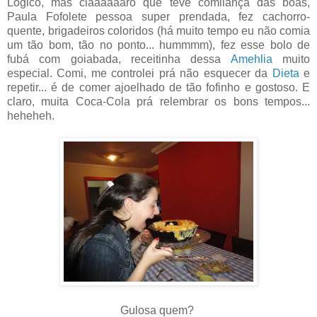
Lógico, mas claaaaaaro que teve comilança das boas,
Paula Fofolete pessoa super prendada, fez cachorro-
quente, brigadeiros coloridos (há muito tempo eu não comia
um tão bom, tão no ponto... hummmm), fez esse bolo de
fubá com goiabada, receitinha dessa
Amehlia
muito
especial. Comi, me controlei prá não esquecer da
Dieta
e
repetir... é de comer ajoelhado de tão fofinho e gostoso. E
claro, muita Coca-Cola prá relembrar os bons tempos...
heheheh.
Gulosa quem?