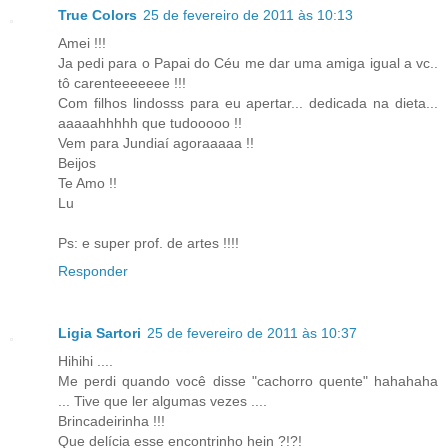
True Colors
25 de fevereiro de 2011 às 10:13
Amei !!!
Ja pedi para o Papai do Céu me dar uma amiga igual a vc..
tô carenteeeeeee !!!
Com filhos lindosss para eu apertar... dedicada na dieta...
aaaaahhhhh que tudooooo !!
Vem para Jundiaí agoraaaaa !!
Beijos
Te Amo !!
Lu
Ps: e super prof. de artes !!!!
Responder
Ligia Sartori
25 de fevereiro de 2011 às 10:37
Hihihi ....
Me perdi quando você disse "cachorro quente" hahahaha
... Tive que ler algumas vezes ....
Brincadeirinha !!!
Que delícia esse encontrinho hein ?!?!