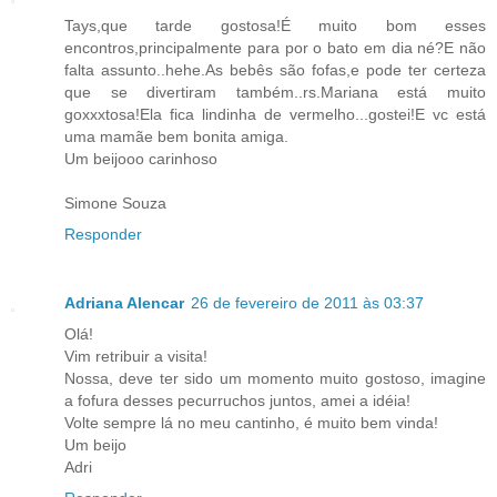
Tays,que tarde gostosa!É muito bom esses
encontros,principalmente para por o bato em dia né?E não
falta assunto..hehe.As bebês são fofas,e pode ter certeza
que se divertiram também..rs.Mariana está muito
goxxxtosa!Ela fica lindinha de vermelho...gostei!E vc está
uma mamãe bem bonita amiga.
Um beijooo carinhoso
Simone Souza
Responder
Adriana Alencar
26 de fevereiro de 2011 às 03:37
Olá!
Vim retribuir a visita!
Nossa, deve ter sido um momento muito gostoso, imagine
a fofura desses pecurruchos juntos, amei a idéia!
Volte sempre lá no meu cantinho, é muito bem vinda!
Um beijo
Adri