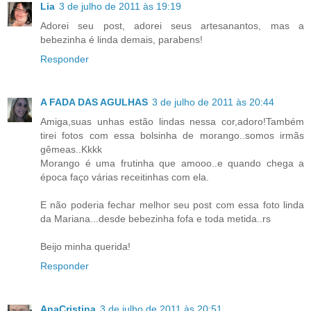
Lia
3 de julho de 2011 às 19:19
Adorei seu post, adorei seus artesanantos, mas a
bebezinha é linda demais, parabens!
Responder
A FADA DAS AGULHAS
3 de julho de 2011 às 20:44
Amiga,suas unhas estão lindas nessa cor,adoro!Também
tirei fotos com essa bolsinha de morango..somos irmãs
gêmeas..Kkkk
Morango é uma frutinha que amooo..e quando chega a
época faço várias receitinhas com ela.
E não poderia fechar melhor seu post com essa foto linda
da Mariana...desde bebezinha fofa e toda metida..rs
Beijo minha querida!
Responder
AnaCristina
3 de julho de 2011 às 20:51