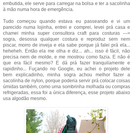
embutida, ele serve para carregar na bolsa e ter a sacolinha
à mão numa hora de emergência.
Tudo começou quando estava eu passeando e vi um
parecido numa lojinha, entrei e comprei, levei prá casa e
chamei minha super consultora craft para costuras --->
sogra, desossa qualquer costura e reproduz sem nem
piscar, morro de inveja e ela sabe porque já falei prá ela...
heheheh. Então ela me olha e diz... ah... isso é fácil, não
precisa nem de molde, e me mostrou como fazia. E não é
que era fácil mesmo? E dá prá fazer tranquilamente e
rapidinho... Fuçando no Google, eu achei o projeto dele
bem explicadinho, minha sogra achou melhor fazer a
sacolinha de nylon, porque poderia servir prá colocar coisas
úmidas também, como uma sombrinha molhada ou compras
refrigeradas, essa foi a única diferença, esse projeto abaixo
usa algodão mesmo.